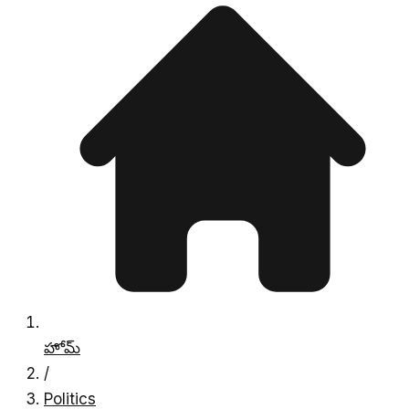
హోమ్
/
Politics