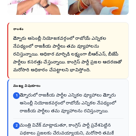
సారాంశం
చెన్నూరు అసెంబ్లీ నియోజకవర్గంలో రాబోయే ఎన్నికల
నేపథ్యంలో రాజకీయ పార్టీలు తమ వ్యూహాలను
రచిస్తున్నాయి. అధికార మార్పిడి లక్ష్యంగా బీఆర్ఎస్, బీజేపీ
పార్టీలు కసరత్తు చేస్తున్నాయి. కాంగ్రెస్ పార్టీ ప్రజల ఆదరణతో
మరోసారి అధికారం చేపట్టాలని భావిస్తోంది.
ముఖ్య విషయాలు
చెన్నూరులో రాజకీయ పార్టీల ఎన్నికల వ్యూహాలు చెన్నూరు
1
అసెంబ్లీ నియోజకవర్గంలో రాబోయే ఎన్నికల నేపథ్యంలో
రాజకీయ పార్టీలు తమ వ్యూహాలను రచిస్తున్నాయి.
మంత్రి వివేక్ మాట్లాడుతూ, కాంగ్రెస్ పార్టీ ప్రవేశపెట్టిన
2
పథకాలు ప్రజలకు చేరువయ్యాయని, మరోసారి తమకే