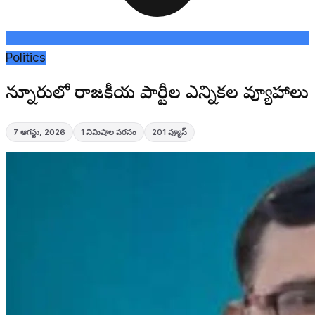
Politics
చెన్నూరులో రాజకీయ పార్టీల ఎన్నికల వ్యూహాలు
7 ఆగస్టు, 2026
1
నిమిషాల పఠనం
201
వ్యూస్