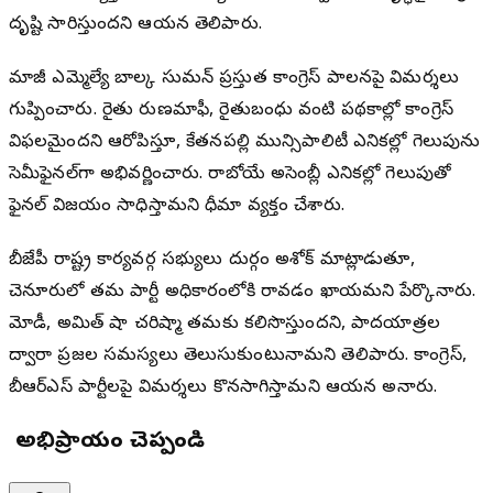
దృష్టి సారిస్తుందని ఆయన తెలిపారు.
మాజీ ఎమ్మెల్యే బాల్క సుమన్ ప్రస్తుత కాంగ్రెస్ పాలనపై విమర్శలు
గుప్పించారు. రైతు రుణమాఫీ, రైతుబంధు వంటి పథకాల్లో కాంగ్రెస్
విఫలమైందని ఆరోపిస్తూ, కేతనపల్లి మున్సిపాలిటీ ఎన్నికల్లో గెలుపును
సెమీఫైనల్‌గా అభివర్ణించారు. రాబోయే అసెంబ్లీ ఎన్నికల్లో గెలుపుతో
ఫైనల్ విజయం సాధిస్తామని ధీమా వ్యక్తం చేశారు.
బీజేపీ రాష్ట్ర కార్యవర్గ సభ్యులు దుర్గం అశోక్ మాట్లాడుతూ,
చెన్నూరులో తమ పార్టీ అధికారంలోకి రావడం ఖాయమని పేర్కొన్నారు.
మోడీ, అమిత్ షా చరిష్మా తమకు కలిసొస్తుందని, పాదయాత్రల
ద్వారా ప్రజల సమస్యలు తెలుసుకుంటున్నామని తెలిపారు. కాంగ్రెస్,
బీఆర్ఎస్ పార్టీలపై విమర్శలు కొనసాగిస్తామని ఆయన అన్నారు.
మీ అభిప్రాయం చెప్పండి