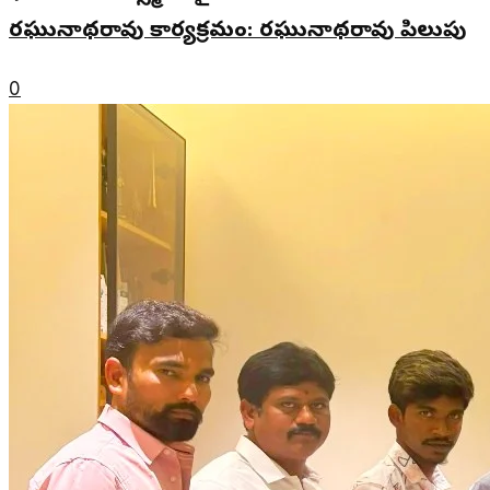
రఘునాథరావు కార్యక్రమం: రఘునాథరావు పిలుపు
0