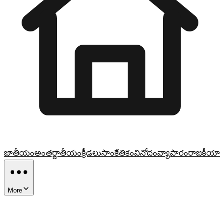
జాతీయం
అంతర్జాతీయం
క్రీడలు
సాంకేతికం
వినోదం
వ్యాపారం
రాజకీయా
More