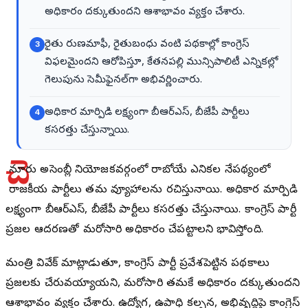
అధికారం దక్కుతుందని ఆశాభావం వ్యక్తం చేశారు.
రైతు రుణమాఫీ, రైతుబంధు వంటి పథకాల్లో కాంగ్రెస్
3
విఫలమైందని ఆరోపిస్తూ, కేతనపల్లి మున్సిపాలిటీ ఎన్నికల్లో
గెలుపును సెమీఫైనల్‌గా అభివర్ణించారు.
అధికార మార్పిడి లక్ష్యంగా బీఆర్ఎస్, బీజేపీ పార్టీలు
4
కసరత్తు చేస్తున్నాయి.
చె
న్నూరు అసెంబ్లీ నియోజకవర్గంలో రాబోయే ఎన్నికల నేపథ్యంలో
రాజకీయ పార్టీలు తమ వ్యూహాలను రచిస్తున్నాయి. అధికార మార్పిడి
లక్ష్యంగా బీఆర్ఎస్, బీజేపీ పార్టీలు కసరత్తు చేస్తున్నాయి. కాంగ్రెస్ పార్టీ
ప్రజల ఆదరణతో మరోసారి అధికారం చేపట్టాలని భావిస్తోంది.
మంత్రి వివేక్ మాట్లాడుతూ, కాంగ్రెస్ పార్టీ ప్రవేశపెట్టిన పథకాలు
ప్రజలకు చేరువయ్యాయని, మరోసారి తమకే అధికారం దక్కుతుందని
ఆశాభావం వ్యక్తం చేశారు. ఉద్యోగ, ఉపాధి కల్పన, అభివృద్ధిపై కాంగ్రెస్