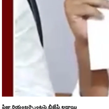
ఫీజు రియంబర్స్మెంటపై బీజేపీ లడాయి