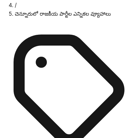
/
చెన్నూరులో రాజకీయ పార్టీల ఎన్నికల వ్యూహాలు