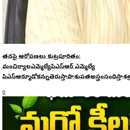
తనపై ఆరోపణలు కుట్రపూరితం:
మంచిర్యాలఎమ్మెల్యేపిఎస్ఆర్ ఎమ్మెల్యే
పిఎస్ఆర్మూడోకన్నుతెరుస్తాపాశుపతఅస్త్రంసంధిస్తాశ
0