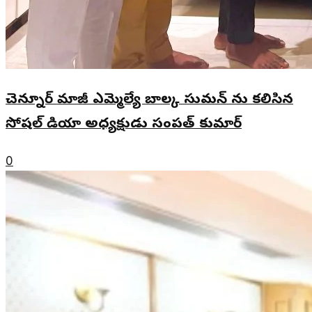
చెన్నూర్ మాజీ ఎమ్మెల్యే బాల్క సుమన్ ను కలిసిన
సోషల్ మీడియా అధ్యక్షుడు సంపత్ కుమార్
0