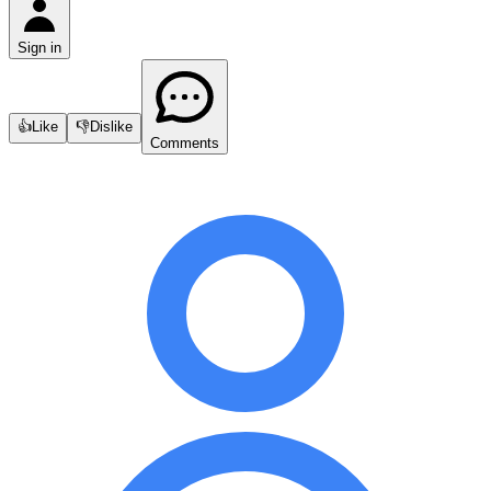
Sign in
👍
Like
👎
Dislike
Comments