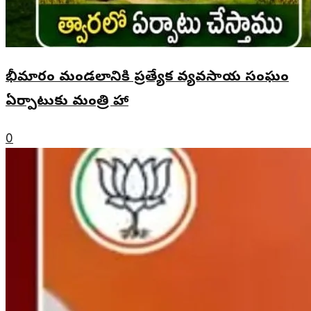
భీమారం మండలానికి ప్రత్యేక వ్యవసాయ సంఘం
ఏర్పాటుకు మంత్రి హామీ
0