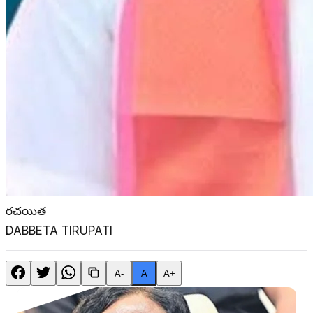
రచయిత
DABBETA TIRUPATI
A-
A
A+