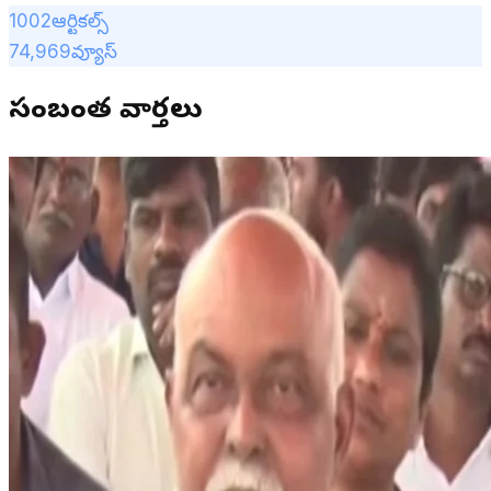
1002
ఆర్టికల్స్
74,969
వ్యూస్
సంబంధిత వార్తలు