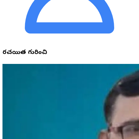
రచయిత గురించి