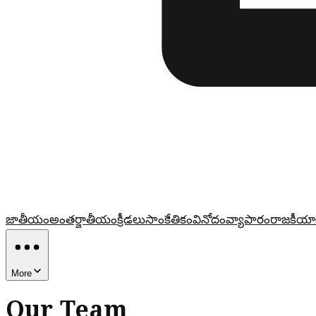
జాతీయం
అంతర్జాతీయం
క్రీడలు
సాంకేతికం
వినోదం
వ్యాపారం
రాజకీయా
More
Our Team