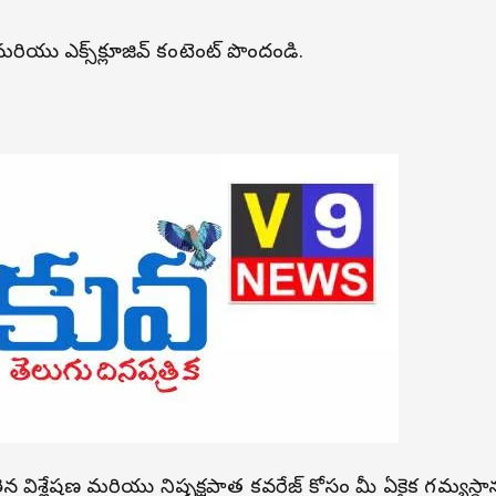
లు మరియు ఎక్స్‌క్లూజివ్ కంటెంట్ పొందండి.
ోతైన విశ్లేషణ మరియు నిష్పక్షపాత కవరేజ్ కోసం మీ ఏకైక గమ్యస్థా