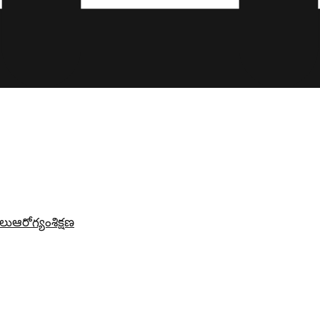
లు
ఆరోగ్యం
శిక్షణ