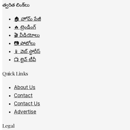
త్వరిత లింక్‌లు
🏠 హోమ్ పేజీ
🔥 ట్రెండింగ్
🎬 వీడియోలు
📷 ఫోటోలు
📱 వెబ్ స్టోరీస్
📺 లైవ్ టీవీ
Quick Links
About Us
Contact
Contact Us
Advertise
Legal