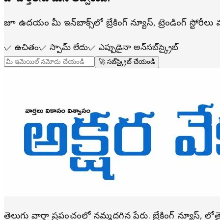
రోజూ ఉదయం మీ ఇన్‌బాక్స్‌లో బ్రేకింగ్ న్యూస్, ట్రెండింగ్ స్టోరీ
✓
ఉచితం
✓
స్పామ్ లేదు
✓
ఎప్పుడైనా అన్‌సబ్‌స్క్రైబ్
🚀 సబ్‌స్క్రైబ్ చేయండి
తెలుగు వార్తా ప్రపంచంలో నమ్మదగిన పేరు. బ్రేకింగ్ న్యూస్, ల