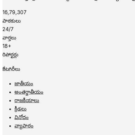
16,79,307
పాఠకులు
24/7
వార్తలు
18+
రిపోర్టర్లు
కేటగిరీలు
జాతీయం
అంతర్జాతీయం
రాజకీయాలు
క్రీడలు
వినోదం
వ్యాపారం