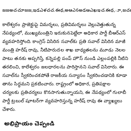
జజఅచచూజజ,ఇళౌడఎళచచ.ఈథ,అఆఎ6అడఆఎఖఇచ.ఈథ,‌ూ,జచ
కాలేశ్వరం ప్రాజెక్టుపై విమర్శలు, ప్రతివిమర్శలు వెల్లువెత్తుతున్న
నేపథ్యంలో, ముఖ్యమంత్రిని ఇరుకునపెట్టేలా అధికార పార్టీ బీఆర్ఎస్
వ్యవహరిస్తోంది. కాంగ్రెస్ విసిరిన సవాల్‌కు ప్రతి సవాల్ విసిరిన మాజీ
మంత్రి హరీష్ రావు, నీటిపారుదల శాఖ బాధ్యతలను మూడు నెలల
పాటు తనకు అప్పగిస్తే, కన్నెపల్లి పంప్ హౌస్ నుండి ఎల్లంపల్లికి నీటిని
తరలించి, కాలేశ్వరం జలధారలను పారిస్తానని సవాల్ విసిరారు. ఈ
సవాల్‌ను స్వీకరించకపోతే రాజకీయ సన్యాసం స్వీకరించడానికి కూడా
తాను సిద్ధమని ప్రకటించారు. రాష్ట్రంలో అధికార, ప్రతిపక్షాల
చర్యలకు ప్రతిచర్యలు కొనసాగుతున్నాయని, ఈ నేపథ్యంలో గులాబీ
పార్టీ ట్రబుల్ షూటర్‌గా వ్యవహరిస్తున్న హరీష్ రావు ఈ వ్యాఖ్యలు
చేశారు.
మీ అభిప్రాయం చెప్పండి