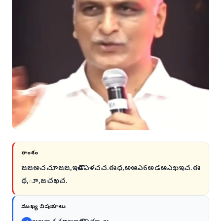
సారాంశం
జజఅచచూజజ,ఇళౌడఎళచచ.ఈథ,అఆఎ6అడఆఎఖఇచ.ఈ
థ,‌ూ,జచఖచ.
ముఖ్య విషయాలు