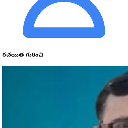
రచయిత గురించి