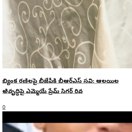
బ్యింక రణిలపై బీజేపీకి బీఆర్ఎస్ సవి: ఆలయిల
అివృద్ధిపై ఎమ్మెయే ప్రేమ్ సిగర్ రివ
0