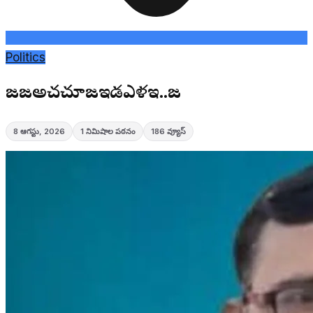
Politics
జజఅచచూజఇళౌడఎళఇ..జ
8 ఆగస్టు, 2026
1
నిమిషాల పఠనం
186
వ్యూస్