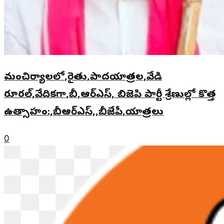
మంచిర్యాలలో,రైతు,పాదయాత్రల,వేడి
రూరల్,వేదికగా,బీ,ఆర్ఎస్, బిజెపి పార్టీ శ్రేణుల్లో కొత్త
ఉత్సాహం:,బీఆర్ఎస్,,బీజేపీ,యాత్రలు
0