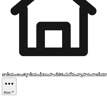
జాతీయం
అంతర్జాతీయం
క్రీడలు
సాంకేతికం
వినోదం
వ్యాపారం
రాజకీయా
More