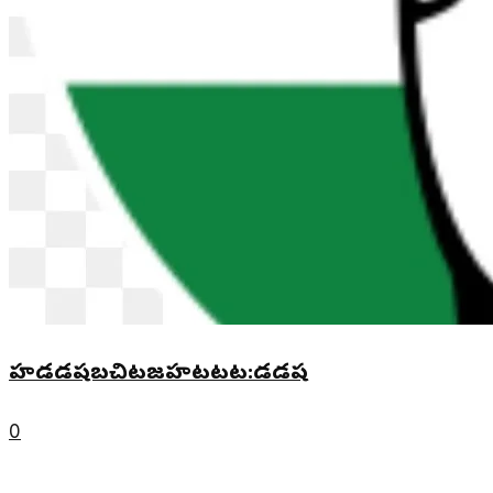
హడడషబచిటజహటటట:డడష
0