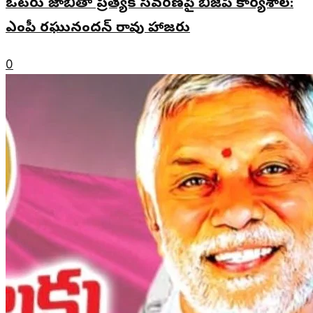
ఓటరు జాబితా ప్రత్యేక సవరణపై బీజేపీ కార్యశాల:
ఎంపీ రఘునందన్ రావు హాజరు
0