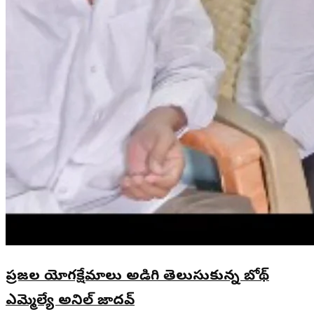
ప్రజల యోగక్షేమాలు అడిగి తెలుసుకున్న బోథ్
ఎమ్మెల్యే అనిల్ జాదవ్