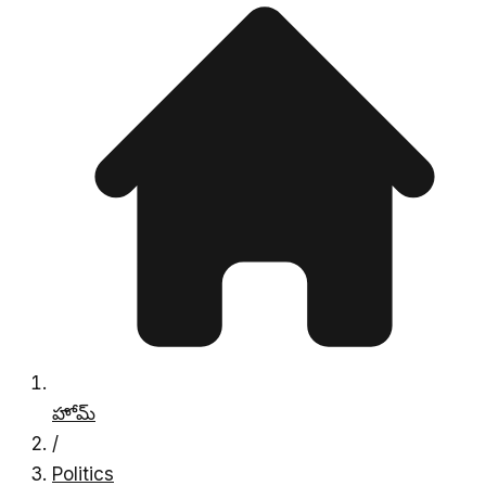
హోమ్
/
Politics