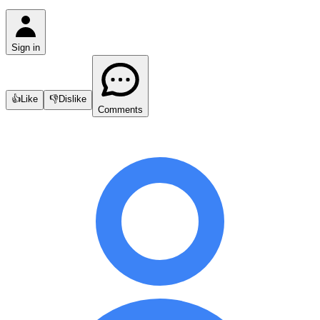
Sign in
👍
Like
👎
Dislike
Comments