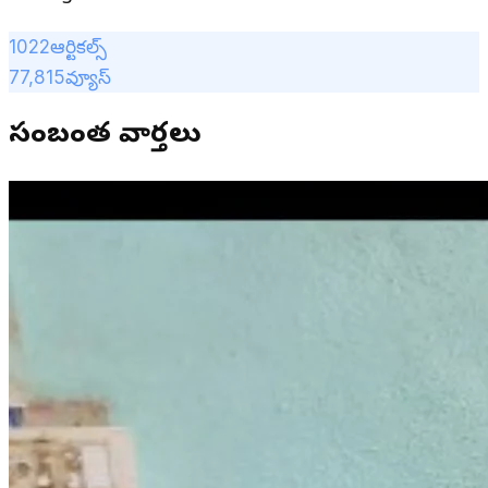
1022
ఆర్టికల్స్
77,815
వ్యూస్
సంబంధిత వార్తలు