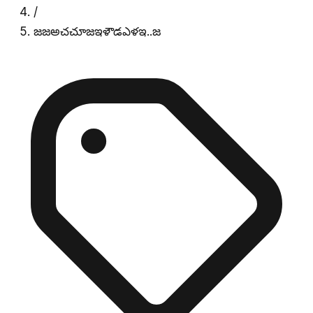
/
జజఅచచూజఇళౌడఎళఇ..జ