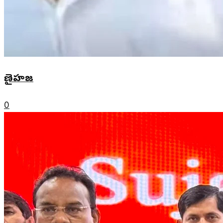
ణైహజ
0