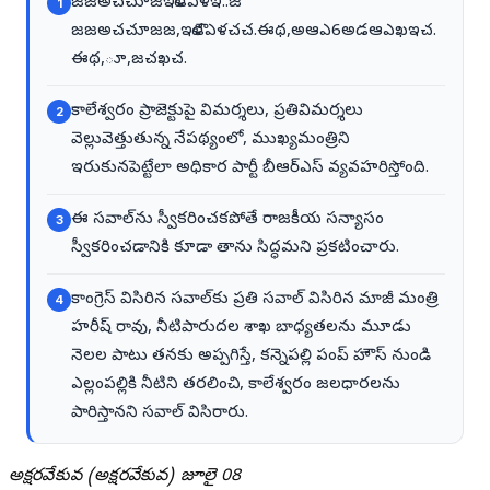
జజఅచచూజఇళౌడఎళఇ..జ
1
జజఅచచూజజ,ఇళౌడఎళచచ.ఈథ,అఆఎ6అడఆఎఖఇచ.
ఈథ,‌ూ,జచఖచ.
కాలేశ్వరం ప్రాజెక్టుపై విమర్శలు, ప్రతివిమర్శలు
2
వెల్లువెత్తుతున్న నేపథ్యంలో, ముఖ్యమంత్రిని
ఇరుకునపెట్టేలా అధికార పార్టీ బీఆర్ఎస్ వ్యవహరిస్తోంది.
ఈ సవాల్‌ను స్వీకరించకపోతే రాజకీయ సన్యాసం
3
స్వీకరించడానికి కూడా తాను సిద్ధమని ప్రకటించారు.
కాంగ్రెస్ విసిరిన సవాల్‌కు ప్రతి సవాల్ విసిరిన మాజీ మంత్రి
4
హరీష్ రావు, నీటిపారుదల శాఖ బాధ్యతలను మూడు
నెలల పాటు తనకు అప్పగిస్తే, కన్నెపల్లి పంప్ హౌస్ నుండి
ఎల్లంపల్లికి నీటిని తరలించి, కాలేశ్వరం జలధారలను
పారిస్తానని సవాల్ విసిరారు.
అక్షరవేకువ (అక్షరవేకువ) జూలై 08