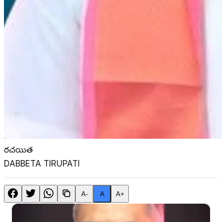
రచయిత
DABBETA TIRUPATI
A-
A
A+