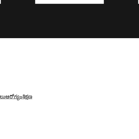
లు
ఆరోగ్యం
శిక్షణ