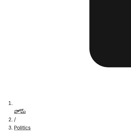
హోమ్
/
Politics