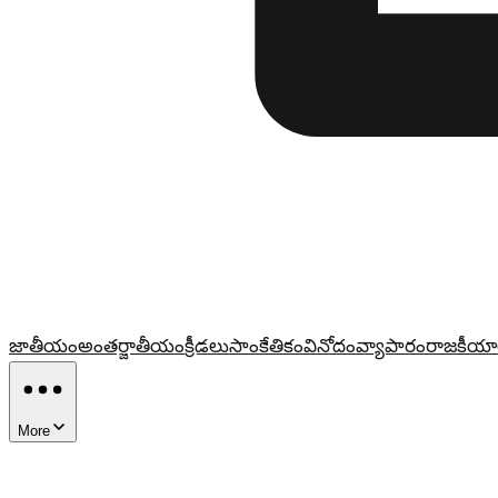
జాతీయం
అంతర్జాతీయం
క్రీడలు
సాంకేతికం
వినోదం
వ్యాపారం
రాజకీయా
More