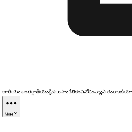
జాతీయం
అంతర్జాతీయం
క్రీడలు
సాంకేతికం
వినోదం
వ్యాపారం
రాజకీయా
More