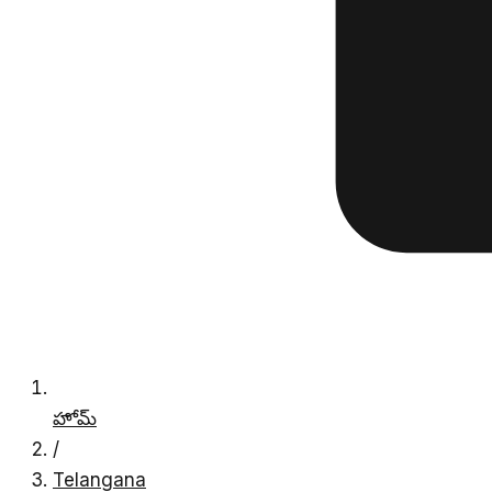
హోమ్
/
Telangana