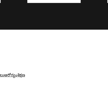
లు
ఆరోగ్యం
శిక్షణ