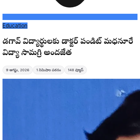
Education
వాడగావ్ విద్యార్థులకు డాక్టర్ పండిట్ మధనూరే
విద్యా సామగ్రి అందజేత
9 ఆగస్టు, 2026
1
నిమిషాల పఠనం
148
వ్యూస్