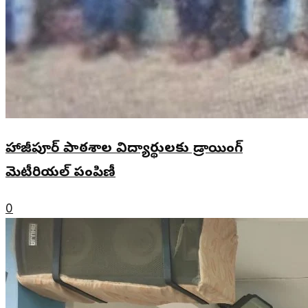
హాజీపూర్ పాఠశాల విద్యార్థులకు డ్రాయింగ్
మెటీరియల్ పంపిణీ
0