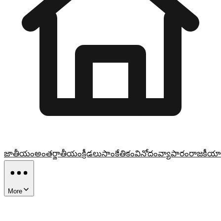
జాతీయం
అంతర్జాతీయం
క్రీడలు
సాంకేతికం
వినోదం
వ్యాపారం
రాజకీయా
More