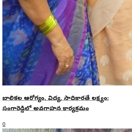
బాలికల ఆరోగ్యం, విద్య, సాధికారతే లక్ష్యం:
సంగారెడ్డిలో అవగాహన కార్యక్రమం
0