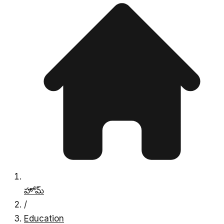
హోమ్
/
Education