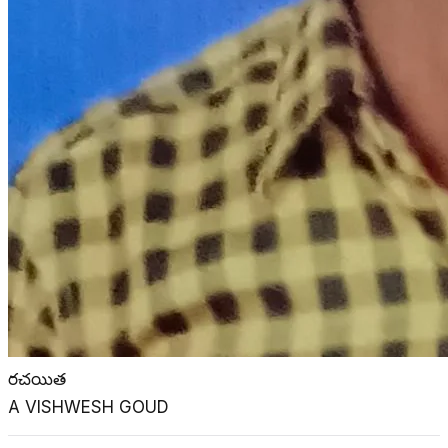
రచయిత
A VISHWESH GOUD