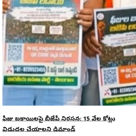
ఫీజు బకాయిలపై బీజేపీ నిరసన: 15 వేల కోట్లు
విడుదల చేయాలని డిమాండ్