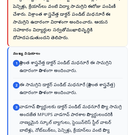
పెన్సిళ్లు, క్రేయాన్‌లు వంటి విద్యా సామగ్రిని ఈరోజు పంపిణీ
చేశారు. విశ్రాంత శాస్త్రవేత్త డాక్టర్ పండిట్ మధనూరే ఈ
సామగ్రిని ఉదారంగా విరాళంగా అందించారు. ఆయన
సహకారం విద్యార్థుల సర్వతోముఖాభివృద్ధికి
దోహదపడుతుందని తెలిపారు.
ముఖ్య విషయాలు
విశ్రాంత శాస్త్రవేత్త డాక్టర్ పండిట్ మధనూరే ఈ సామగ్రిని
1
ఉదారంగా విరాళంగా అందించారు.
ఈ సామగ్రిని డాక్టర్ పండిట్ మధనూరే (విశ్రాంత శాస్త్రవేత్త)
2
ఉదారంగా విరాళంగా అందించారు.
వాడగావ్ విద్యార్థులకు డాక్టర్ పండిట్ మధనూరే విద్యా సామగ్రి
3
అందజేత MPUPS వాడగావ్ పాఠశాల విద్యార్థులందరికీ
నాణ్యమైన స్కూల్ బ్యాగులు, స్టెయిన్‌లెస్ స్టీల్ వాటర్
బాటిళ్లు, నోట్‌బుక్‌లు, పెన్సిళ్లు, క్రేయాన్‌లు వంటి విద్యా