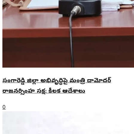
సంగారెడ్డి జిల్లా అభివృద్ధిపై మంత్రి దామోదర్
రాజనర్సింహ సమీక్ష: కీలక ఆదేశాలు
0