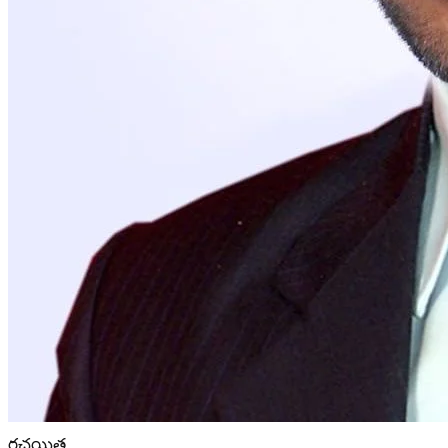
రచయిత