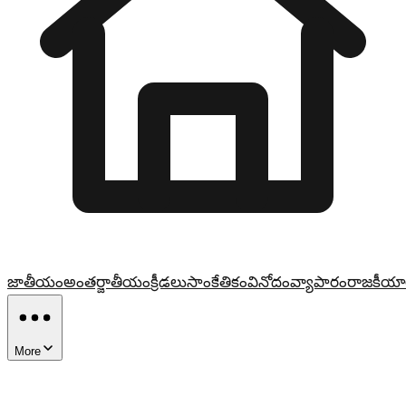
జాతీయం
అంతర్జాతీయం
క్రీడలు
సాంకేతికం
వినోదం
వ్యాపారం
రాజకీయా
More