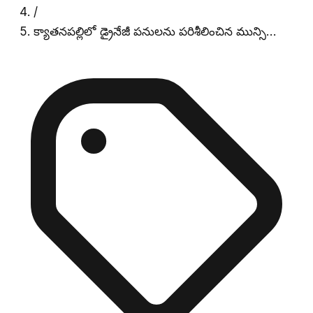
/
క్యాతనపల్లిలో డ్రైనేజీ పనులను పరిశీలించిన మున్సి…