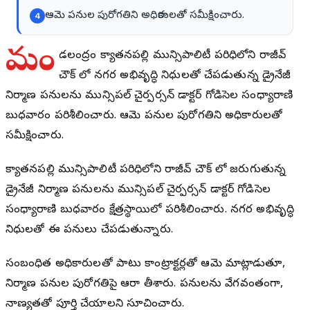
ఆమె పనుల పురోగతిని అధికారులతో సమీక్షించారు.
4
మం
డలకేంద్రం క్యాతనపల్లి మున్సిపాలిటీ పరిధిలోని రాజీవ్
చౌక్ లో నగర అభివృద్ధి నిధులతో చేపడుతున్న డ్రైనేజీ
నిర్మాణ పనులను మున్సిపల్ చైర్పర్సన్ డాక్టర్ గోడిసెల సంధ్యారాణి
బుధవారం పరిశీలించారు. ఆమె పనుల పురోగతిని అధికారులతో
సమీక్షించారు.
క్యాతనపల్లి మున్సిపాలిటీ పరిధిలోని రాజీవ్ చౌక్ లో జరుగుతున్న
డ్రైనేజీ నిర్మాణ పనులను మున్సిపల్ చైర్పర్సన్ డాక్టర్ గోడిసెల
సంధ్యారాణి బుధవారం క్షేత్రస్థాయిలో పరిశీలించారు. నగర అభివృద్ధి
నిధులతో ఈ పనులు చేపడుతున్నారు.
సంబంధిత అధికారులతో పాటు కాంట్రాక్టర్లతో ఆమె మాట్లాడుతూ,
నిర్మాణ పనుల పురోగతిపై ఆరా తీశారు. పనులను వేగవంతంగా,
నాణ్యతతో పూర్తి చేయాలని సూచించారు.