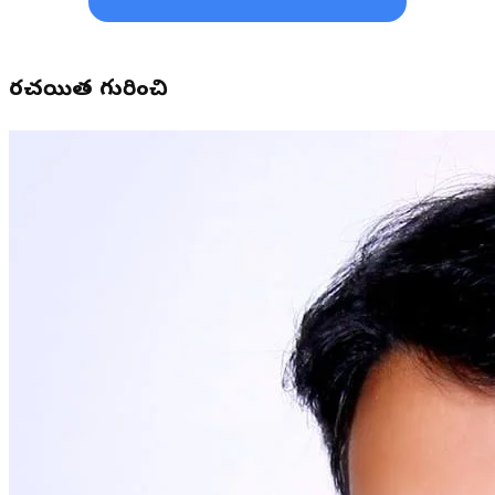
రచయిత గురించి