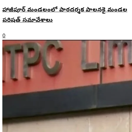
హాజీపూర్ మండలంలో పారదర్శక పాలనకై మండల
పరిషత్ సమావేశాలు
0