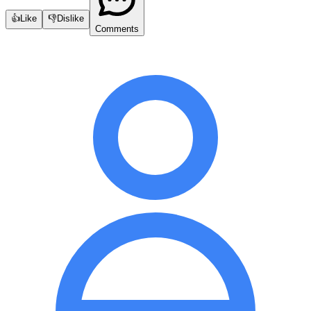
👍
Like
👎
Dislike
Comments