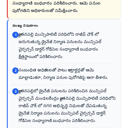
సంధ్యారాణి బుధవారం పరిశీలించారు. ఆమె పనుల
పురోగతిని అధికారులతో సమీక్షించారు.
ముఖ్య విషయాలు
క్యాతనపల్లి మున్సిపాలిటీ పరిధిలోని రాజీవ్ చౌక్ లో
1
జరుగుతున్న డ్రైనేజీ నిర్మాణ పనులను మున్సిపల్
చైర్పర్సన్ డాక్టర్ గోడిసెల సంధ్యారాణి బుధవారం
క్షేత్రస్థాయిలో పరిశీలించారు.
సంబంధిత అధికారులతో పాటు కాంట్రాక్టర్లతో ఆమె
2
మాట్లాడుతూ, నిర్మాణ పనుల పురోగతిపై ఆరా తీశారు.
క్యాతనపల్లిలో డ్రైనేజీ పనులను పరిశీలించిన మున్సిపల్
3
చైర్పర్సన్ మండలకేంద్రం క్యాతనపల్లి మున్సిపాలిటీ పరిధిలోని
రాజీవ్ చౌక్ లో నగర అభివృద్ధి నిధులతో చేపడుతున్న
డ్రైనేజీ నిర్మాణ పనులను మున్సిపల్ చైర్పర్సన్ డాక్టర్
గోడిసెల సంధ్యారాణి బుధవారం పరిశీలించారు.