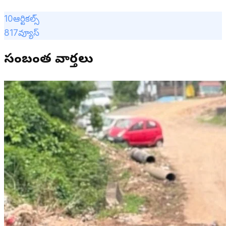
10
ఆర్టికల్స్
817
వ్యూస్
సంబంధిత వార్తలు