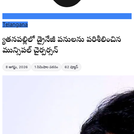
Telangana
క్యాతనపల్లిలో డ్రైనేజీ పనులను పరిశీలించిన
మున్సిపల్ చైర్పర్సన్
8 ఆగస్టు, 2026
1
నిమిషాల పఠనం
62
వ్యూస్