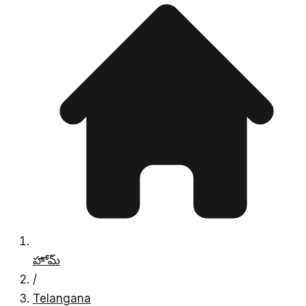
హోమ్
/
Telangana