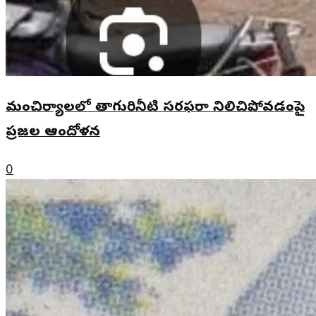
మంచిర్యాలలో తాగురినీటి సరఫరా నిలిచిపోవడంపై
ప్రజల ఆందోళన
0