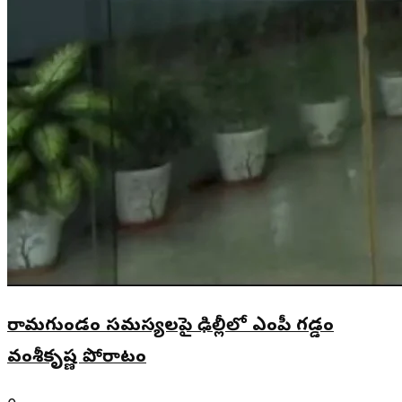
రామగుండం సమస్యలపై ఢిల్లీలో ఎంపీ గడ్డం
వంశీకృష్ణ పోరాటం