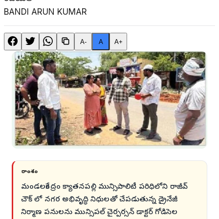
BANDI ARUN KUMAR
A-
A
A+
సారాంశం
మండలకేంద్రం క్యాతనపల్లి మున్సిపాలిటీ పరిధిలోని రాజీవ్
చౌక్ లో నగర అభివృద్ధి నిధులతో చేపడుతున్న డ్రైనేజీ
నిర్మాణ పనులను మున్సిపల్ చైర్పర్సన్ డాక్టర్ గోడిసెల