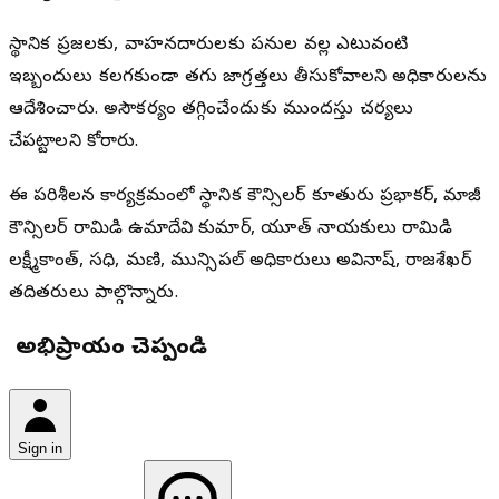
స్థానిక ప్రజలకు, వాహనదారులకు పనుల వల్ల ఎటువంటి
ఇబ్బందులు కలగకుండా తగు జాగ్రత్తలు తీసుకోవాలని అధికారులను
ఆదేశించారు. అసౌకర్యం తగ్గించేందుకు ముందస్తు చర్యలు
చేపట్టాలని కోరారు.
ఈ పరిశీలన కార్యక్రమంలో స్థానిక కౌన్సిలర్ కూతురు ప్రభాకర్, మాజీ
కౌన్సిలర్ రామిడి ఉమాదేవి కుమార్, యూత్ నాయకులు రామిడి
లక్ష్మీకాంత్, సధి, మణి, మున్సిపల్ అధికారులు అవినాష్, రాజశేఖర్
తదితరులు పాల్గొన్నారు.
మీ అభిప్రాయం చెప్పండి
Sign in