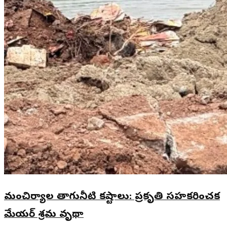
మంచిర్యాల తాగునీటి కష్టాలు: ప్రకృతి సహకరించక
మేయర్ శ్రమ వృథా