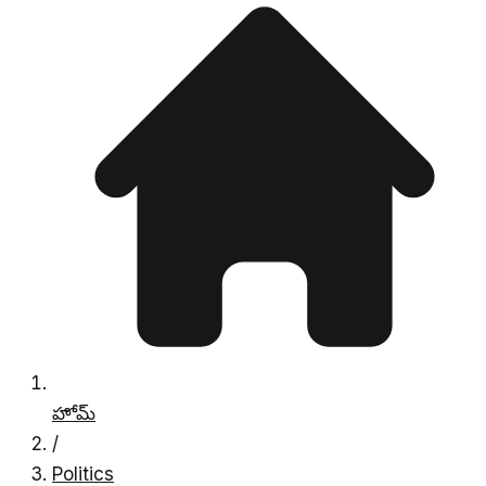
హోమ్
/
Politics