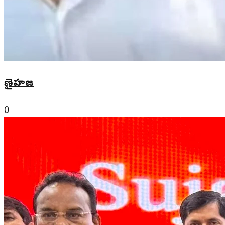
ణైహజ
0