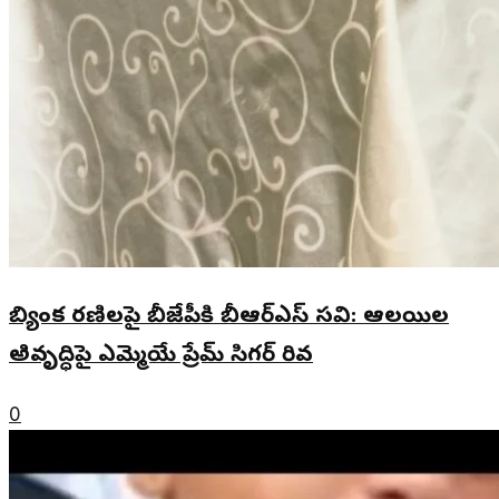
బ్యింక రణిలపై బీజేపీకి బీఆర్ఎస్ సవి: ఆలయిల
అివృద్ధిపై ఎమ్మెయే ప్రేమ్ సిగర్ రివ
0