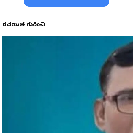
రచయిత గురించి