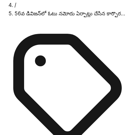
/
56వ డివిజన్‌లో ఓటు నమోదు ఏర్పాట్లు చేసిన కార్పొర…