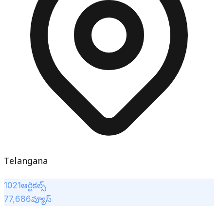
Telangana
1021
ఆర్టికల్స్
77,686
వ్యూస్