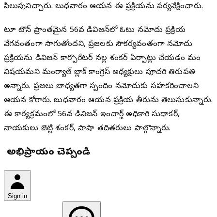
పిలుపునిచ్చారు. బుధవారం ఆయన ఈ ప్రక్రియను పర్యవేక్షించారు.
టూ టౌన్ ప్రాంతమైన 56వ డివిజన్‌లో ఓటు నమోదు ప్రక్రియ
వేగవంతంగా సాగుతోందని, ప్రజలకు సౌకర్యవంతంగా నమోదు
ప్రక్రియను డివిజన్ కార్పొరేటర్ నల్ల శంకర్ ఏర్పాట్లు చేయడం మంచి
విషయమని మంచిర్యాల్ బ్లాక్ కాంగ్రెస్ అధ్యక్షులు పూదరి తిరుపతి
అన్నారు. ప్రజలు బాధ్యతగా స్పందించి నమోదుకు సహకరించాలని
ఆయన కోరారు. బుధవారం ఆయన ప్రక్రియ తీరును తెలుసుకున్నారు.
ఈ కార్యక్రమంలో 56వ డివిజన్ ఇంచార్జ్ అధికారి సుధాకర్,
నాయకులు జెట్టి శంకర్, పాషా తదితరులు పాల్గొన్నారు.
మీ అభిప్రాయం చెప్పండి
Sign in