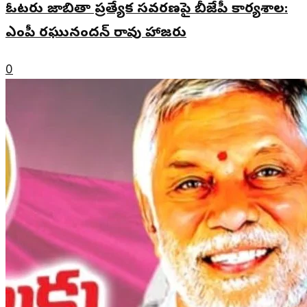
ఓటరు జాబితా ప్రత్యేక సవరణపై బీజేపీ కార్యశాల:
ఎంపీ రఘునందన్ రావు హాజరు
0