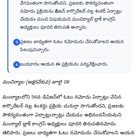
వేగవంతంగా సాగుతోందని, ప్రజలకు సౌకర్యవంతంగా
నమోదు ప్రక్రియను డివిజన్ కార్పొరేటర్ నల్ల శంకర్ ఏర్పాట్లు
చేయడం మంచి విషయమని మంచిర్యాల్ బ్లాక్ కాంగ్రెస్
అధ్యక్షులు పూదరి తిరుపతి అన్నారు.
ప్రజలు బాధ్యతగా ఓటు నమోదుదు చేసుకోవాలని ఆయన
3
పిలుపునిచ్చారు.
బుధవారం ఆయన ఈ ప్రక్రియను పర్యవేక్షించారు.
4
మంచిర్యాల (అక్షరవేకువ) జూలై 08
మంచిర్యాలలోని 56వ డివిజన్‌లో ఓటు నమోదు ఏర్పాట్లు చేసిన
కార్పొరేటర్ నల్ల శంకర్దు ప్రక్రియ చురుగ్గా సాగుతోందని, ప్రజలకు
సౌకర్యవంతంగా ఏర్పాట్లుర్పాట్లు చేయడం అభినందనీయమని
మంచిర్యాల్ బ్లాక్ కాంగ్రెస్ అధ్యక్షులు పూదరి తిరుపతినమోదు
తెలిపారు. ప్రజలు బాధ్యతగా ఓటు నమోదుదు చేసుకోవాలని ఆయన