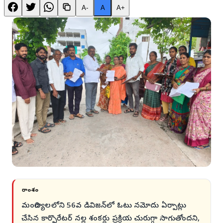
A-
A
A+
సారాంశం
మంచిర్యాలలోని 56వ డివిజన్‌లో ఓటు నమోదు ఏర్పాట్లు
చేసిన కార్పొరేటర్ నల్ల శంకర్దు ప్రక్రియ చురుగ్గా సాగుతోందని,