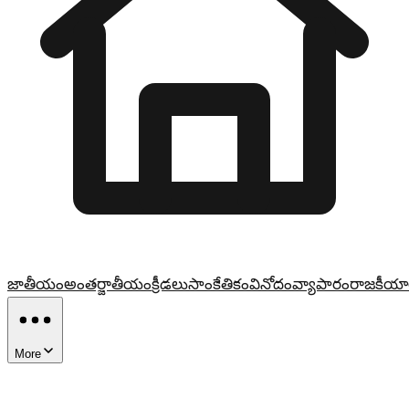
జాతీయం
అంతర్జాతీయం
క్రీడలు
సాంకేతికం
వినోదం
వ్యాపారం
రాజకీయా
More