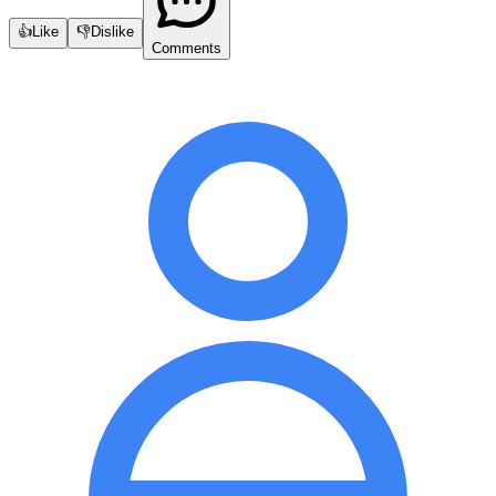
👍
Like
👎
Dislike
Comments