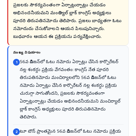
ప్రజలకు సౌకర్యవంతంగా ఏర్పాట్లుర్పాట్లు చేయడం
అభినందనీయమని మంచిర్యాల్ బ్లాక్ కాంగ్రెస్ అధ్యక్షులు
పూదరి తిరుపతినమోదు తెలిపారు. ప్రజలు బాధ్యతగా ఓటు
నమోదుదు చేసుకోవాలని ఆయన పిలుపునిచ్చారు.
బుధవారం ఆయన ఈ ప్రక్రియను పర్యవేక్షించారు.
ముఖ్య విషయాలు
56వ డివిజన్‌లో ఓటు నమోదు ఏర్పాట్లు చేసిన కార్పొరేటర్
1
నల్ల శంకర్దు ప్రక్రియ వేగవంతం: కాంగ్రెస్ నేత పూదరి
తిరుపతినమోదు మంచిర్యాలలోని 56వ డివిజన్‌లో ఓటు
నమోదు ఏర్పాట్లు చేసిన కార్పొరేటర్ నల్ల శంకర్దు ప్రక్రియ
చురుగ్గా సాగుతోందని, ప్రజలకు సౌకర్యవంతంగా
ఏర్పాట్లుర్పాట్లు చేయడం అభినందనీయమని మంచిర్యాల్
బ్లాక్ కాంగ్రెస్ అధ్యక్షులు పూదరి తిరుపతినమోదు
తెలిపారు.
టూ టౌన్ ప్రాంతమైన 56వ డివిజన్‌లో ఓటు నమోదు ప్రక్రియ
2