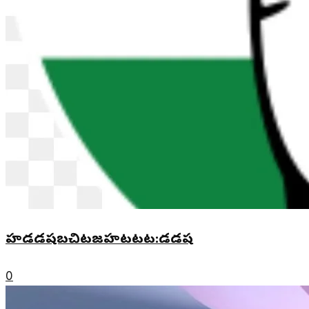
హడడషబచిటజహటటట:డడష
0