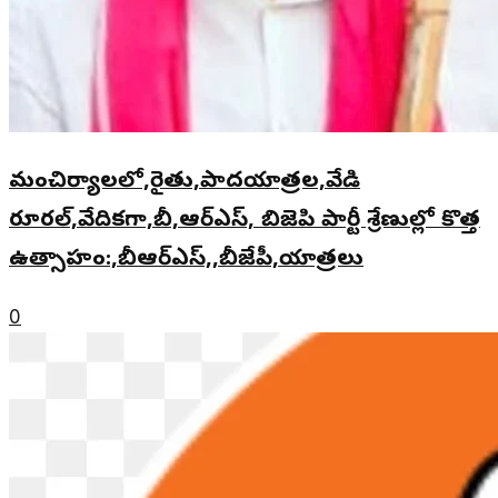
మంచిర్యాలలో,రైతు,పాదయాత్రల,వేడి
రూరల్,వేదికగా,బీ,ఆర్ఎస్, బిజెపి పార్టీ శ్రేణుల్లో కొత్త
ఉత్సాహం:,బీఆర్ఎస్,,బీజేపీ,యాత్రలు
0