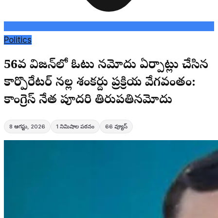
Politics
56వ డివిజన్‌లో ఓటు నమోదు ఏర్పాట్లు చేసిన
కార్పొరేటర్ నల్ల శంకర్దు ప్రక్రియ వేగవంతం:
కాంగ్రెస్ నేత పూదరి తిరుపతినమోదు
8 ఆగస్టు, 2026
1
నిమిషాల పఠనం
66
వ్యూస్