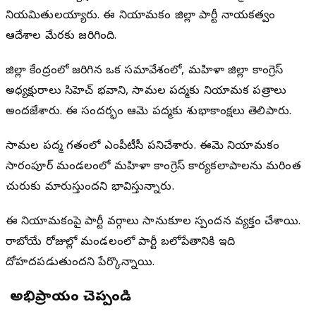
నియమితులయ్యారు. ఈ నియామకం జిల్లా పార్టీ నాయకత్వం
ఆదేశాల మేరకు జరిగింది.
జిల్లా కేంద్రంలో జరిగిన ఒక సమావేశంలో, మహిళా జిల్లా కాంగ్రెస్
అధ్యక్షురాలు సిహెచ్ భవాని, సామల పద్మకు నియామక పత్రాలు
అందజేశారు. ఈ సందర్భంగా ఆమె పద్మకు శుభాకాంక్షలు తెలిపారు.
సామల పద్మ గతంలో ఎంపీటీసీగా పనిచేశారు. ఈమె నియామకం
సారంగాపూర్ మండలంలో మహిళా కాంగ్రెస్ కార్యకలాపాలను మరింత
చురుకుగా మారుస్తుందని భావిస్తున్నారు.
ఈ నియామకంపై పార్టీ వర్గాలు సానుకూల స్పందన వ్యక్తం చేశాయి.
రాబోయే రోజుల్లో మండలంలో పార్టీ బలోపేతానికి ఇది
దోహదపడుతుందని పేర్కొన్నాయి.
మీ అభిప్రాయం చెప్పండి