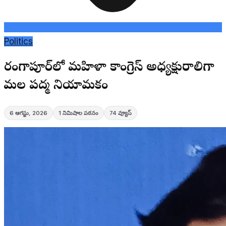
Politics
సారంగాపూర్‌లో మహిళా కాంగ్రెస్ అధ్యక్షురాలిగా
సామల పద్మ నియామకం
6 ఆగస్టు, 2026
1
నిమిషాల పఠనం
74
వ్యూస్