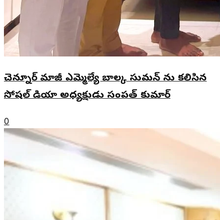
చెన్నూర్ మాజీ ఎమ్మెల్యే బాల్క సుమన్ ను కలిసిన
సోషల్ మీడియా అధ్యక్షుడు సంపత్ కుమార్
0