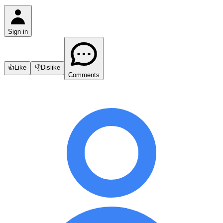
Sign in
👍
Like
👎
Dislike
Comments