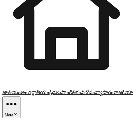
జాతీయం
అంతర్జాతీయం
క్రీడలు
సాంకేతికం
వినోదం
వ్యాపారం
రాజకీయా
More