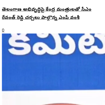
తెలంగాణ అభివృద్ధిపై కేంద్ర మంత్రులతో సీఎం
రేవంత్ రెడ్డి చర్చలు పాల్గొన్న ఎంపీ వంశీ
0