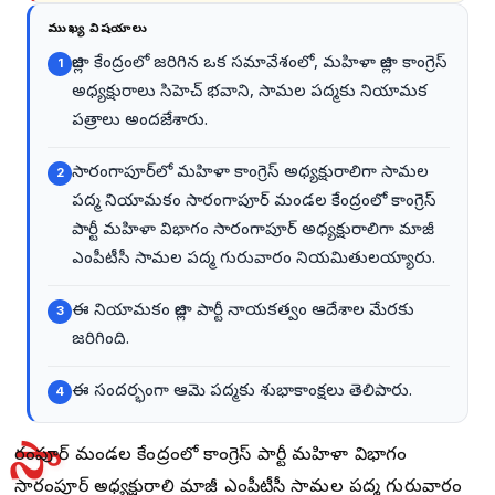
ముఖ్య విషయాలు
జిల్లా కేంద్రంలో జరిగిన ఒక సమావేశంలో, మహిళా జిల్లా కాంగ్రెస్
1
అధ్యక్షురాలు సిహెచ్ భవాని, సామల పద్మకు నియామక
పత్రాలు అందజేశారు.
సారంగాపూర్‌లో మహిళా కాంగ్రెస్ అధ్యక్షురాలిగా సామల
2
పద్మ నియామకం సారంగాపూర్ మండల కేంద్రంలో కాంగ్రెస్
పార్టీ మహిళా విభాగం సారంగాపూర్ అధ్యక్షురాలిగా మాజీ
ఎంపీటీసీ సామల పద్మ గురువారం నియమితులయ్యారు.
ఈ నియామకం జిల్లా పార్టీ నాయకత్వం ఆదేశాల మేరకు
3
జరిగింది.
ఈ సందర్భంగా ఆమె పద్మకు శుభాకాంక్షలు తెలిపారు.
4
సా
రంగాపూర్ మండల కేంద్రంలో కాంగ్రెస్ పార్టీ మహిళా విభాగం
సారంగాపూర్ అధ్యక్షురాలిగా మాజీ ఎంపీటీసీ సామల పద్మ గురువారం