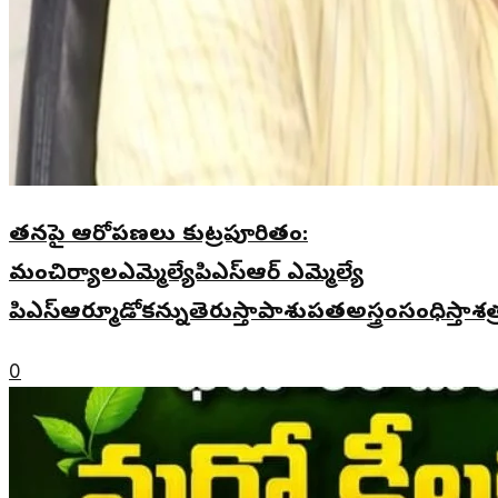
తనపై ఆరోపణలు కుట్రపూరితం:
మంచిర్యాలఎమ్మెల్యేపిఎస్ఆర్ ఎమ్మెల్యే
పిఎస్ఆర్మూడోకన్నుతెరుస్తాపాశుపతఅస్త్రంసంధిస్తాశ
0