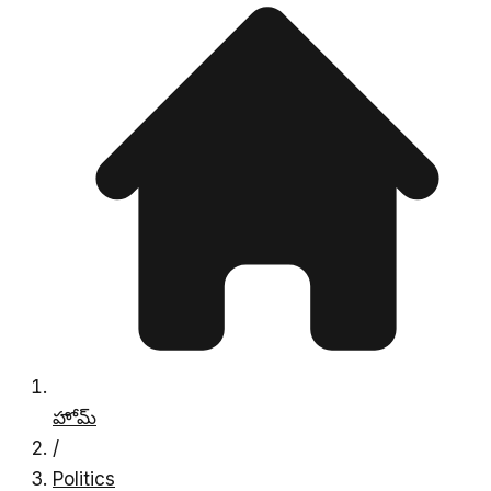
హోమ్
/
Politics