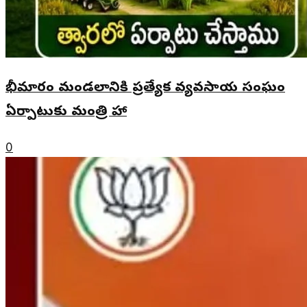
భీమారం మండలానికి ప్రత్యేక వ్యవసాయ సంఘం
ఏర్పాటుకు మంత్రి హామీ
0