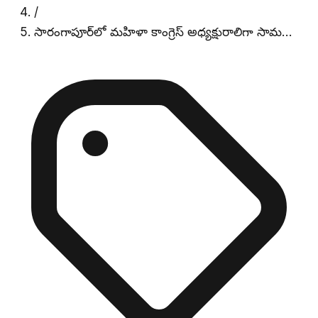
/
సారంగాపూర్‌లో మహిళా కాంగ్రెస్ అధ్యక్షురాలిగా సామ…