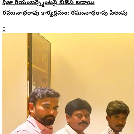
ఫీజు రియంబర్స్మెంటపై బీజేపీ లడాయి
రఘునాథరావు కార్యక్రమం: రఘునాథరావు పిలుపు
0