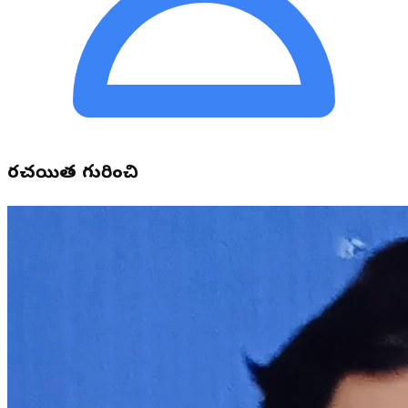
రచయిత గురించి