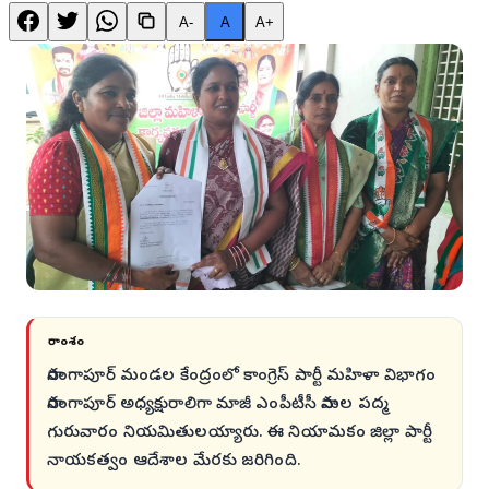
A-
A
A+
సారాంశం
సారంగాపూర్ మండల కేంద్రంలో కాంగ్రెస్ పార్టీ మహిళా విభాగం
సారంగాపూర్ అధ్యక్షురాలిగా మాజీ ఎంపీటీసీ సామల పద్మ
గురువారం నియమితులయ్యారు. ఈ నియామకం జిల్లా పార్టీ
నాయకత్వం ఆదేశాల మేరకు జరిగింది.