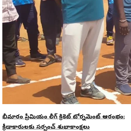
భీమారం ప్రీమియం లీగ్ క్రికెట్ టోర్నమెంట్ ఆరంభం:
క్రీడాకారులకు సర్పంచ్ శుభాకాంక్షలు