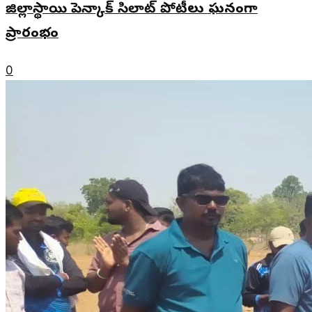
జిల్లాస్థాయి పెన్కాక్ సిలాట్ పోటీలు ఘనంగా
ప్రారంభం
0