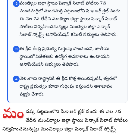
మంచిర్యాల జిల్లా స్థాయి పెన్కాక్ సిలాట్ పోటీలు 7న
2
మందమర్రిలో మందమర్రి పట్టణంలోని సి.ఇ.ఆర్ క్లబ్ నందు
ఈ నెల 7వ తేదీన మంచిర్యాల జిల్లా స్థాయి పెన్కాక్ సిలాట్
పోటీలు నిర్వహించనున్నట్లు మంచిర్యాల జిల్లా పెన్కాక్
సిలాట్ స్పోర్ట్స్ అసోసియేషన్ కమిటీ సభ్యులు తెలిపారు.
ఈ క్రీడ కేంద్ర ప్రభుత్వ గుర్తింపు పొందిందని, జాతీయ
3
స్థాయిలో విజేతలకు ఉద్యోగ అవకాశాలు ఉంటాయని
అసోసియేషన్ సభ్యులు తెలిపారు.
తెలంగాణ రాష్ట్రానికి ఈ క్రీడ కొత్త అయినప్పటికీ, త్వరలో
4
రాష్ట్ర ప్రభుత్వం కూడా గుర్తింపు ఇస్తుందని ఆశాభావం
వ్యక్తం చేశారు.
మం
దమర్రి పట్టణంలోని సి.ఇ.ఆర్ క్లబ్ నందు ఈ నెల 7వ
తేదీన మంచిర్యాల జిల్లా స్థాయి పెన్కాక్ సిలాట్ పోటీలు
నిర్వహించనున్నట్లు మంచిర్యాల జిల్లా పెన్కాక్ సిలాట్ స్పోర్ట్స్