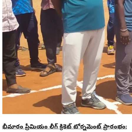
భీమారం ప్రీమియం లీగ్ క్రికెట్ టోర్నమెంట్ ప్రారంభం: