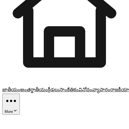
జాతీయం
అంతర్జాతీయం
క్రీడలు
సాంకేతికం
వినోదం
వ్యాపారం
రాజకీయా
More