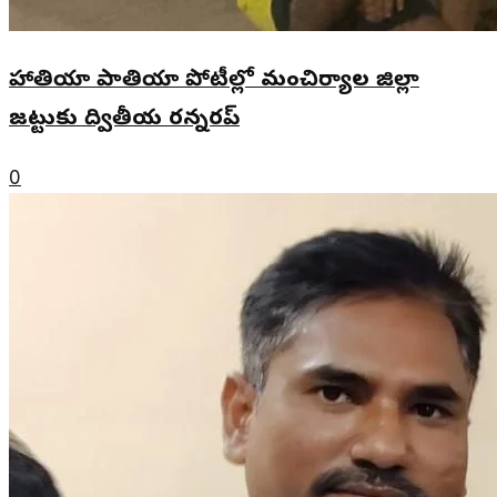
హాతియా పాతియా పోటీల్లో మంచిర్యాల జిల్లా
జట్టుకు ద్వితీయ రన్నరప్
0