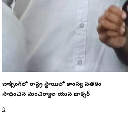
బాక్సింగ్‌లో రాష్ట్ర స్థాయిలో కాంస్య పతకం
సాధించిన మంచిర్యాల యువ బాక్సర్
0