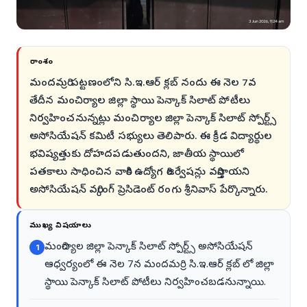
సారాంశం
మందమర్రి పట్టణంలోని సి.ఇ.ఆర్ క్లబ్ నందు ఈ నెల 7వ
తేదీన మంచిర్యాల జిల్లా స్థాయి పెన్కాక్ సిలాట్ పోటీలు
నిర్వహించనున్నట్లు మంచిర్యాల జిల్లా పెన్కాక్ సిలాట్ స్పోర్ట్స్
అసోసియేషన్ కమిటీ సభ్యులు తెలిపారు. ఈ క్రీడ విద్యార్థుల
భవిష్యత్తుకు దోహదపడుతుందని, జాతీయ స్థాయిలో
పతకాలు సాధించిన వారికి ఉద్యోగ రిజర్వేషన్లు వర్తిస్తాయని
అసోసియేషన్ వర్కింగ్ ప్రెసిడెంట్ రంగు శ్రీనివాస్ పేర్కొన్నారు.
ముఖ్య విషయాలు
మంచిర్యాల జిల్లా పెన్కాక్ సిలాట్ స్పోర్ట్స్ అసోసియేషన్
1
ఆధ్వర్యంలో ఈ నెల 7న మందమర్రి సి.ఇ.ఆర్ క్లబ్ లో జిల్లా
స్థాయి పెన్కాక్ సిలాట్ పోటీలు నిర్వహించబడనున్నాయి.