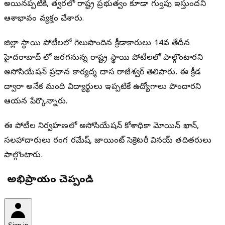
అయినప్పటికీ, త్వరలో రాష్ట్ర ప్రభుత్వం కూడా గుర్తింపు ఇస్తుందని
ఆశాభావం వ్యక్తం చేశారు.
జిల్లా స్థాయి పోటీలలో గెలుపొందిన క్రీడాకారులు 14వ తేదీన
హైదరాబాద్ లో జరగనున్న రాష్ట్ర స్థాయి పోటీలలో పాల్గొంటారని
అసోసియేషన్ ప్రధాన కార్యదర్శి దాసరి రాజేశ్వర్ తెలిపారు. ఈ క్రీడ
ద్వారా అనేక మంది విద్యార్థులు ఇప్పటికే ఉద్యోగాలు పొందారని
ఆయన పేర్కొన్నారు.
ఈ పోటీల నిర్వహణలో అసోసియేషన్ కోశాధికారి మోయిన్ ఖాన్,
సలహాదారులు రంగ రమేష్, జాయింట్ సెక్రెటరీ వినయ్ తదితరులు
పాల్గొంటారు.
మీ అభిప్రాయం చెప్పండి