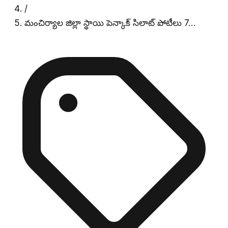
/
మంచిర్యాల జిల్లా స్థాయి పెన్కాక్ సిలాట్ పోటీలు 7…