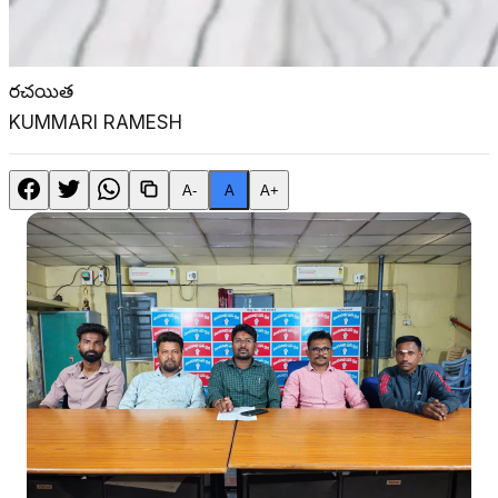
రచయిత
KUMMARI RAMESH
A-
A
A+