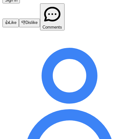
Sign in
👍
Like
👎
Dislike
Comments