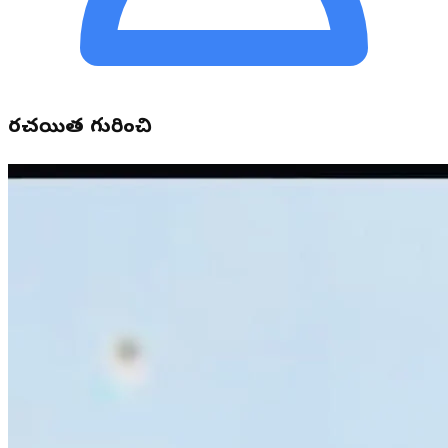
రచయిత గురించి