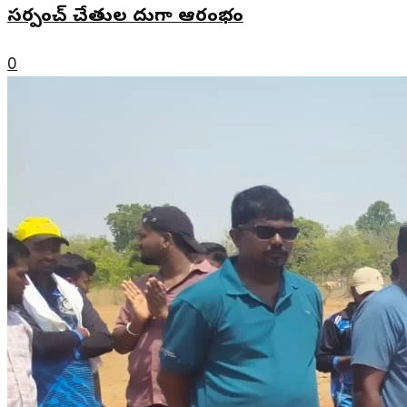
సర్పంచ్ చేతుల మీదుగా ఆరంభం
0