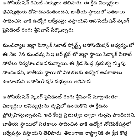
అసోసియేషన్ కమిటీ సభ్యులు తెలిపారు. ఈ క్రీడ విద్యార్థుల
భవిష్యత్తుకు దోహదపడుతుందని, జాతీయ స్థాయిలో పతకాలు
సాధించిన వారికి ఉద్యోగ రిజర్వేషన్లు వర్తిస్తాయని అసోసియేషన్ వర్కింగ్
ప్రెసిడెంట్ రంగు శ్రీనివాస్ పేర్కొన్నారు.
మంచిర్యాల జిల్లా పెన్కాక్ సిలాట్ స్పోర్ట్స్ అసోసియేషన్ ఆధ్వర్యంలో
ఈ నెల 7న మందమర్రి సి.ఇ.ఆర్ క్లబ్ లో జిల్లా స్థాయి పెన్కాక్ సిలాట్
పోటీలు నిర్వహించబడనున్నాయి. ఈ క్రీడ కేంద్ర ప్రభుత్వ గుర్తింపు
పొందిందని, జాతీయ స్థాయిలో విజేతలకు ఉద్యోగ అవకాశాలు
ఉంటాయని అసోసియేషన్ సభ్యులు తెలిపారు.
అసోసియేషన్ వర్కింగ్ ప్రెసిడెంట్ రంగు శ్రీనివాస్ మాట్లాడుతూ,
విద్యార్థుల భవిష్యత్తును దృష్టిలో ఉంచుకొని ఈ క్రీడను
ప్రోత్సహిస్తున్నామని, ఇది కేంద్ర ప్రభుత్వం ద్వారా గుర్తింపు పొందిందని,
జాతీయ స్థాయిలో పతకాలు సాధించిన వారికి ఉద్యోగ నోటిఫికేషన్లలో
రిజర్వేషన్లు వర్తిస్తాయని తెలిపారు. తెలంగాణ రాష్ట్రానికి ఈ క్రీడ కొత్త