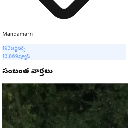
Mandamarri
193
ఆర్టికల్స్
13,869
వ్యూస్
సంబంధిత వార్తలు