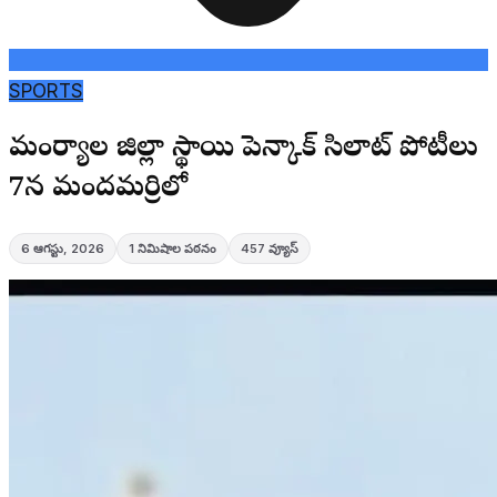
SPORTS
మంచిర్యాల జిల్లా స్థాయి పెన్కాక్ సిలాట్ పోటీలు
7న మందమర్రిలో
6 ఆగస్టు, 2026
1
నిమిషాల పఠనం
457
వ్యూస్