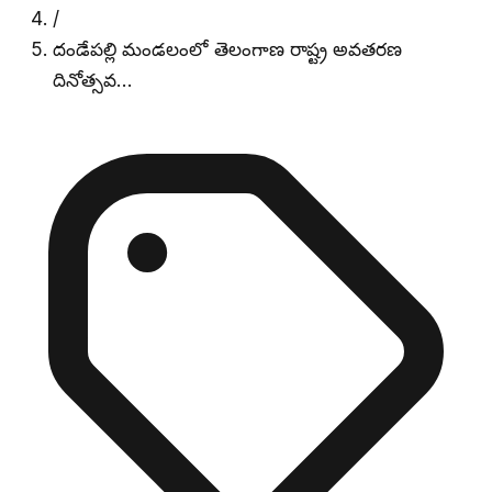
/
దండేపల్లి మండలంలో తెలంగాణ రాష్ట్ర అవతరణ
దినోత్సవ…