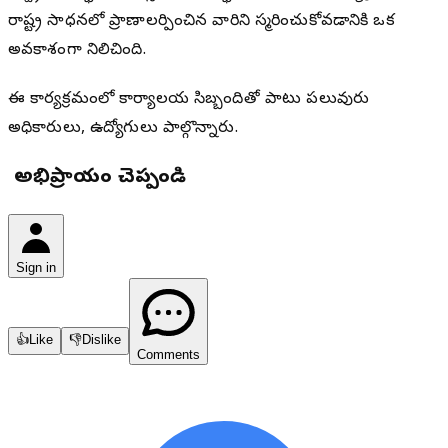
రాష్ట్ర సాధనలో ప్రాణాలర్పించిన వారిని స్మరించుకోవడానికి ఒక
అవకాశంగా నిలిచింది.
ఈ కార్యక్రమంలో కార్యాలయ సిబ్బందితో పాటు పలువురు
అధికారులు, ఉద్యోగులు పాల్గొన్నారు.
మీ అభిప్రాయం చెప్పండి
Sign in
👍
Like
👎
Dislike
Comments