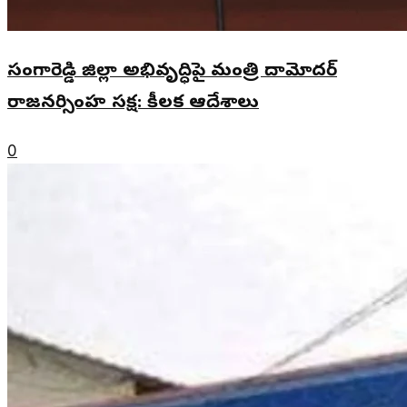
సంగారెడ్డి జిల్లా అభివృద్ధిపై మంత్రి దామోదర్
రాజనర్సింహ సమీక్ష: కీలక ఆదేశాలు
0