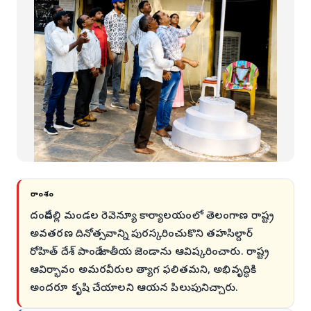
సారాంశం
దండేపల్లి మండల రెవెన్యూ కార్యాలయంలో తెలంగాణ రాష్ట్ర
అవతరణ దినోత్సవాన్ని పురస్కరించుకొని తహసిల్దార్
రోహిత్ దేశ్ పాండే జాతీయ జెండాను ఆవిష్కరించారు. రాష్ట్ర
ఆవిర్భావం అమరవీరుల త్యాగ ఫలితమని, అభివృద్ధికి
అందరూ కృషి చేయాలని ఆయన పిలుపునిచ్చారు.