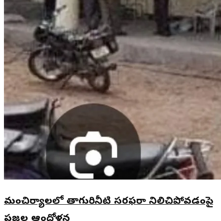
మంచిర్యాలలో తాగురినీటి సరఫరా నిలిచిపోవడంపై
ప్రజల ఆందోళన