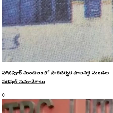
హాజీపూర్ మండలంలో పారదర్శక పాలనకై మండల
పరిషత్ సమావేశాలు
0