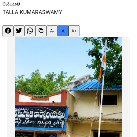
రచయిత
TALLA KUMARASWAMY
A-
A
A+