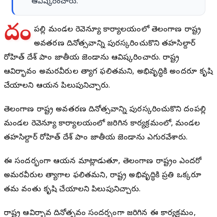
ఆవిష్కరించారు.
దం
డేపల్లి మండల రెవెన్యూ కార్యాలయంలో తెలంగాణ రాష్ట్ర
అవతరణ దినోత్సవాన్ని పురస్కరించుకొని తహసిల్దార్
రోహిత్ దేశ్ పాండే జాతీయ జెండాను ఆవిష్కరించారు. రాష్ట్ర
ఆవిర్భావం అమరవీరుల త్యాగ ఫలితమని, అభివృద్ధికి అందరూ కృషి
చేయాలని ఆయన పిలుపునిచ్చారు.
తెలంగాణ రాష్ట్ర అవతరణ దినోత్సవాన్ని పురస్కరించుకొని దండేపల్లి
మండల రెవెన్యూ కార్యాలయంలో జరిగిన కార్యక్రమంలో, మండల
తహసిల్దార్ రోహిత్ దేశ్ పాండే జాతీయ జెండాను ఎగురవేశారు.
ఈ సందర్భంగా ఆయన మాట్లాడుతూ, తెలంగాణ రాష్ట్రం ఎందరో
అమరవీరుల త్యాగాల ఫలితమని, రాష్ట్ర అభివృద్ధికి ప్రతి ఒక్కరూ
తమ వంతు కృషి చేయాలని పిలుపునిచ్చారు.
రాష్ట్ర ఆవిర్భావ దినోత్సవం సందర్భంగా జరిగిన ఈ కార్యక్రమం,