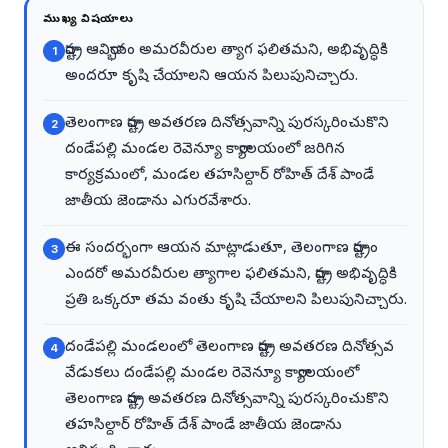
ముఖ్య విషయాలు
రాష్ట్ర ఆవిర్భావం అమరవీరుల త్యాగ ఫలితమని, అభివృద్ధికి
1
అందరూ కృషి చేయాలని ఆయన పిలుపునిచ్చారు.
తెలంగాణ రాష్ట్ర అవతరణ దినోత్సవాన్ని పురస్కరించుకొని
2
దండేపల్లి మండల రెవెన్యూ కార్యాలయంలో జరిగిన
కార్యక్రమంలో, మండల తహసిల్దార్ రోహిత్ దేశ్ పాండే
జాతీయ జెండాను ఎగురవేశారు.
ఈ సందర్భంగా ఆయన మాట్లాడుతూ, తెలంగాణ రాష్ట్రం
3
ఎందరో అమరవీరుల త్యాగాల ఫలితమని, రాష్ట్ర అభివృద్ధికి
ప్రతి ఒక్కరూ తమ వంతు కృషి చేయాలని పిలుపునిచ్చారు.
దండేపల్లి మండలంలో తెలంగాణ రాష్ట్ర అవతరణ దినోత్సవ
4
వేడుకలు దండేపల్లి మండల రెవెన్యూ కార్యాలయంలో
తెలంగాణ రాష్ట్ర అవతరణ దినోత్సవాన్ని పురస్కరించుకొని
తహసిల్దార్ రోహిత్ దేశ్ పాండే జాతీయ జెండాను