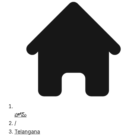
హోమ్
/
Telangana