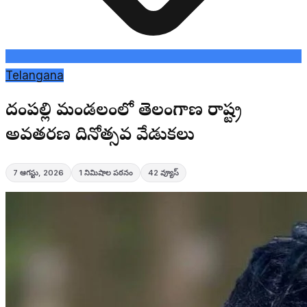
Telangana
దండేపల్లి మండలంలో తెలంగాణ రాష్ట్ర
అవతరణ దినోత్సవ వేడుకలు
7 ఆగస్టు, 2026
1
నిమిషాల పఠనం
42
వ్యూస్