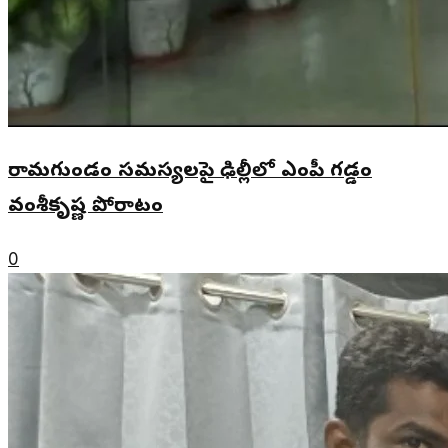
రామగుండం సమస్యలపై ఢిల్లీలో ఎంపీ గడ్డం
వంశీకృష్ణ పోరాటం
0