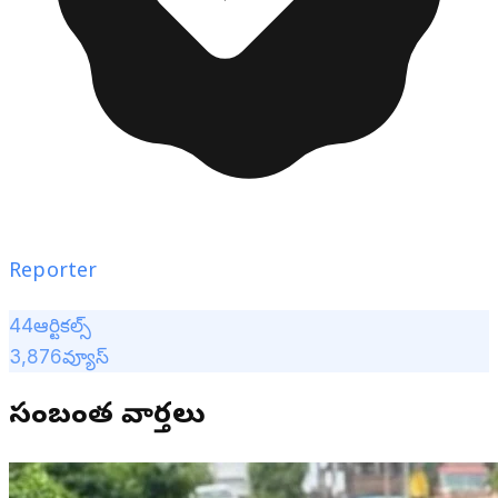
Reporter
44
ఆర్టికల్స్
3,876
వ్యూస్
సంబంధిత వార్తలు