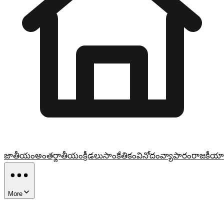
జాతీయం
అంతర్జాతీయం
క్రీడలు
సాంకేతికం
వినోదం
వ్యాపారం
రాజకీయా
More