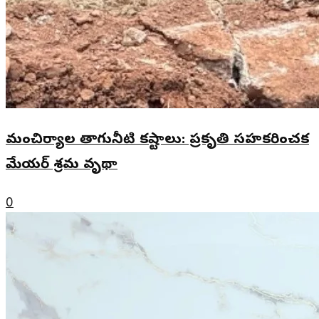
మంచిర్యాల తాగునీటి కష్టాలు: ప్రకృతి సహకరించక
మేయర్ శ్రమ వృథా
0