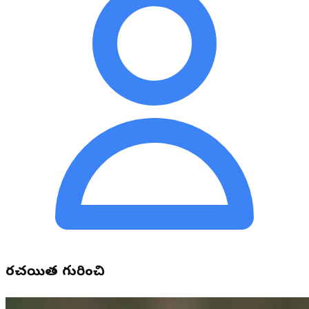
రచయిత గురించి