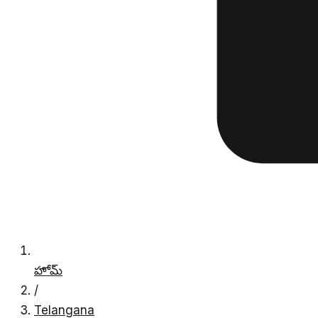
హోమ్
/
Telangana