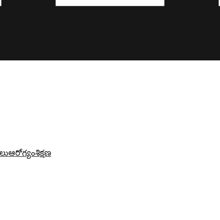
లు
ఆరోగ్యం
శిక్షణ