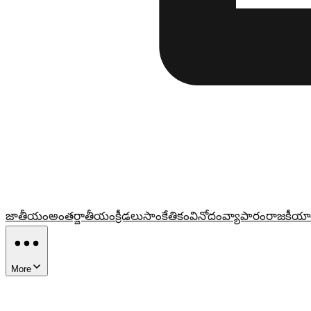
జాతీయం
అంతర్జాతీయం
క్రీడలు
సాంకేతికం
వినోదం
వ్యాపారం
రాజకీయా
More