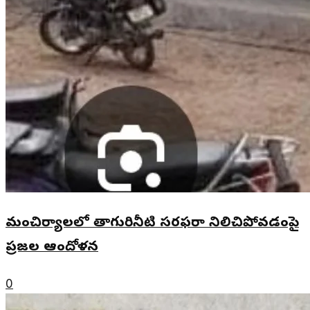
మంచిర్యాలలో తాగురినీటి సరఫరా నిలిచిపోవడంపై
ప్రజల ఆందోళన
0