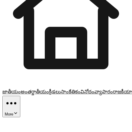
జాతీయం
అంతర్జాతీయం
క్రీడలు
సాంకేతికం
వినోదం
వ్యాపారం
రాజకీయా
More