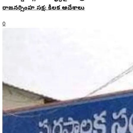
రాజనర్సింహ సమీక్ష: కీలక ఆదేశాలు
0