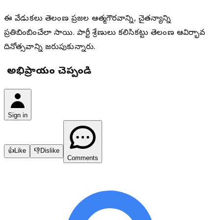
ఈ వేడుకలు తెలంగాణ ప్రజల ఆత్మగౌరవాన్ని, చైతన్యాన్ని
ప్రతిబింబించేలా సాగాయి. పార్టీ శ్రేణులు కలిసికట్టుగా తెలంగాణ ఆవిర్భావ
దినోత్సవాన్ని జరుపుకున్నారు.
మీ అభిప్రాయం చెప్పండి
Sign in
👍
Like
👎
Dislike
Comments