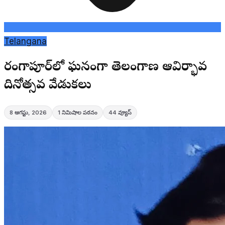
Telangana
సారంగాపూర్‌లో ఘనంగా తెలంగాణ ఆవిర్భావ
దినోత్సవ వేడుకలు
8 ఆగస్టు, 2026
1
నిమిషాల పఠనం
44
వ్యూస్