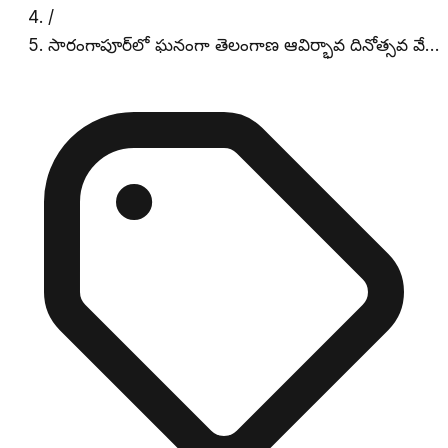
/
సారంగాపూర్‌లో ఘనంగా తెలంగాణ ఆవిర్భావ దినోత్సవ వే…