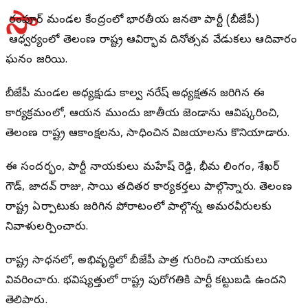
సా
రంగాపూర్ మండల కేంద్రంలో భారతీయ జనతా పార్టీ (బీజేపీ)
ఆధ్వర్యంలో తెలంగాణ రాష్ట్ర ఆవిర్భావ దినోత్సవ వేడుకలు ఆదివారం
ఘనంగా జరిగాయి.
బీజేపీ మండల అధ్యక్షుడు కాల్వ నరేష్ అధ్యక్షతన జరిగిన ఈ
కార్యక్రమంలో, ఆయన ముందుగా జాతీయ జెండాను ఆవిష్కరించి,
తెలంగాణ రాష్ట్ర ఆకాంక్షలను, సాధించిన విజయాలను కొనియాడారు.
ఈ సందర్భంగా, పార్టీ నాయకులు మహేష్ రెడ్డి, భీమ లింగం, శేఖర్
గౌడ్, జాదవ్ రాజు, సాయి తదితర కార్యకర్తలు పాల్గొన్నారు. తెలంగాణ
రాష్ట్ర ఏర్పాటుకు జరిగిన పోరాటంలో పాల్గొన్న అమరవీరులకు
నివాళులర్పించారు.
రాష్ట్ర సాధనలో, అభివృద్ధిలో బీజేపీ పాత్ర గురించి నాయకులు
వివరించారు. భవిష్యత్తులో రాష్ట్ర పురోగతికి పార్టీ కట్టుబడి ఉందని
తెలిపారు.