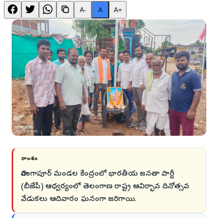
A-
A
A+
సారాంశం
సారంగాపూర్ మండల కేంద్రంలో భారతీయ జనతా పార్టీ
(బీజేపీ) ఆధ్వర్యంలో తెలంగాణ రాష్ట్ర ఆవిర్భావ దినోత్సవ
వేడుకలు ఆదివారం ఘనంగా జరిగాయి.