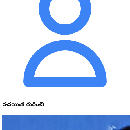
రచయిత గురించి