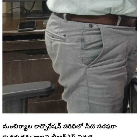
మంచిర్యాల కార్పొరేషన్ పరిధిలో నీటి సరఫరా