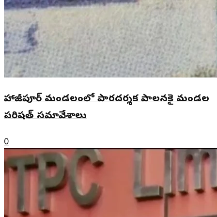
హాజీపూర్ మండలంలో పారదర్శక పాలనకై మండల
పరిషత్ సమావేశాలు
0