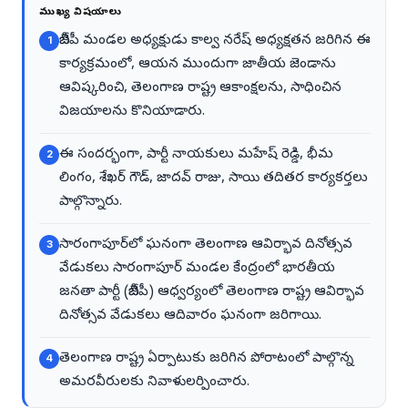
ముఖ్య విషయాలు
బీజేపీ మండల అధ్యక్షుడు కాల్వ నరేష్ అధ్యక్షతన జరిగిన ఈ
1
కార్యక్రమంలో, ఆయన ముందుగా జాతీయ జెండాను
ఆవిష్కరించి, తెలంగాణ రాష్ట్ర ఆకాంక్షలను, సాధించిన
విజయాలను కొనియాడారు.
ఈ సందర్భంగా, పార్టీ నాయకులు మహేష్ రెడ్డి, భీమ
2
లింగం, శేఖర్ గౌడ్, జాదవ్ రాజు, సాయి తదితర కార్యకర్తలు
పాల్గొన్నారు.
సారంగాపూర్‌లో ఘనంగా తెలంగాణ ఆవిర్భావ దినోత్సవ
3
వేడుకలు సారంగాపూర్ మండల కేంద్రంలో భారతీయ
జనతా పార్టీ (బీజేపీ) ఆధ్వర్యంలో తెలంగాణ రాష్ట్ర ఆవిర్భావ
దినోత్సవ వేడుకలు ఆదివారం ఘనంగా జరిగాయి.
తెలంగాణ రాష్ట్ర ఏర్పాటుకు జరిగిన పోరాటంలో పాల్గొన్న
4
అమరవీరులకు నివాళులర్పించారు.