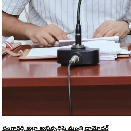
సంగారెడ్డి జిల్లా అభివృద్ధిపై మంత్రి దామోదర్