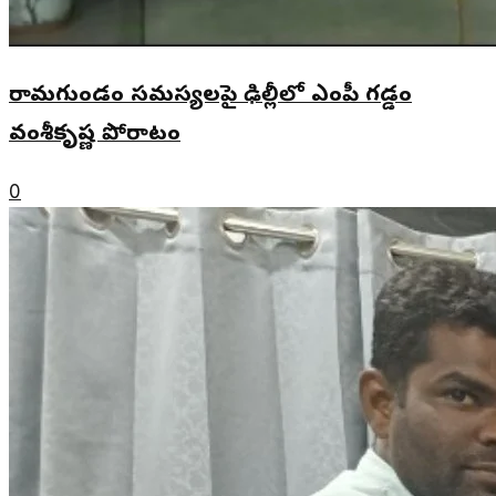
రామగుండం సమస్యలపై ఢిల్లీలో ఎంపీ గడ్డం
వంశీకృష్ణ పోరాటం
0