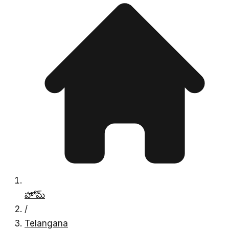
హోమ్
/
Telangana