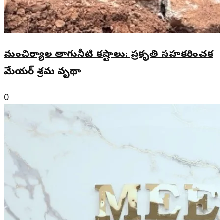
మంచిర్యాల తాగునీటి కష్టాలు: ప్రకృతి సహకరించక
మేయర్ శ్రమ వృథా
0