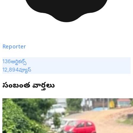
Reporter
136
ఆర్టికల్స్
12,894
వ్యూస్
సంబంధిత వార్తలు