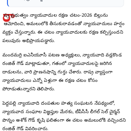
రా
ష్ట్ర ప్రభుత్వం న్యాయవాదుల రక్షణ చట్టం-2026 బిల్లును
ఆమోదించి, అమలులోకి తీసుకురావడంతో న్యాయవాదులు హర్షం
వ్యక్తం చేస్తున్నారు. ఈ చట్టం న్యాయవాదులకు రక్షణ కల్పిస్తుందని
పలువురు అభిప్రాయపడ్డారు.
మందమర్రి ఐఎన్టీయూసీ పట్టణ అధ్యక్షులు, న్యాయవాది వడ్లకొండ
రంజిత్ గౌడ్ మాట్లాడుతూ, గతంలో న్యాయవాదులపై జరిగిన
దాడులను, వారి ప్రాణనష్టాన్ని గుర్తు చేశారు. రాష్ట్ర వ్యాప్తంగా
న్యాయవాదులు ఎన్నో ఏళ్లుగా ఈ రక్షణ చట్టం కోసం
పోరాడుతున్నారని తెలిపారు.
పెద్దపల్లి న్యాయవాది దంపతుల హత్య సంఘటన నేపథ్యంలో,
న్యాయవాద సంఘాల విజ్ఞప్తుల మేరకు, టీపీసీసీ లీగల్ సెల్ చైర్మన్
పొన్నం అశోక్ గౌడ్ కృషి ఫలితంగా ఈ చట్టం అమలులోకి వచ్చిందని
రంజిత్ గౌడ్ వివరించారు.