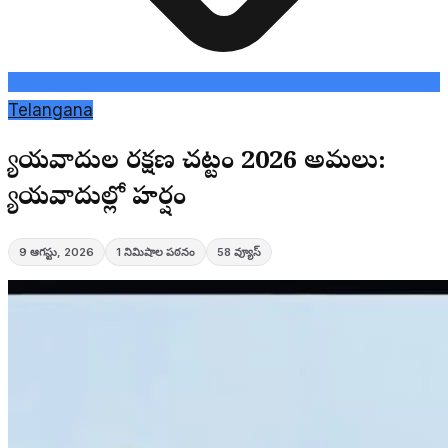
Telangana
న్యాయవాదుల రక్షణ చట్టం 2026 అమలు:
న్యాయవాదుల్లో హర్షం
9 ఆగస్టు, 2026
1
నిమిషాల పఠనం
58
వ్యూస్