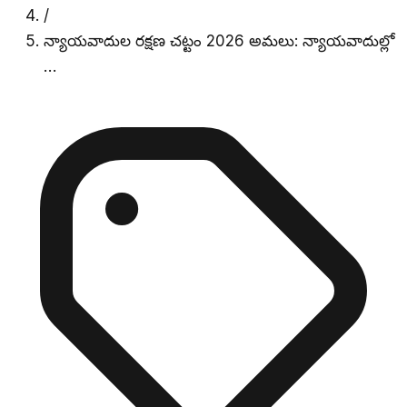
/
న్యాయవాదుల రక్షణ చట్టం 2026 అమలు: న్యాయవాదుల్లో
…