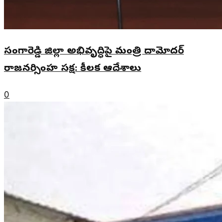
సంగారెడ్డి జిల్లా అభివృద్ధిపై మంత్రి దామోదర్
రాజనర్సింహ సమీక్ష: కీలక ఆదేశాలు
0