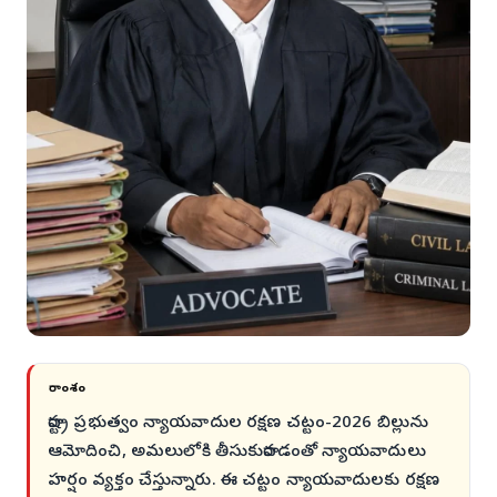
సారాంశం
రాష్ట్ర ప్రభుత్వం న్యాయవాదుల రక్షణ చట్టం-2026 బిల్లును
ఆమోదించి, అమలులోకి తీసుకురావడంతో న్యాయవాదులు
హర్షం వ్యక్తం చేస్తున్నారు. ఈ చట్టం న్యాయవాదులకు రక్షణ