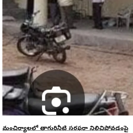
మంచిర్యాలలో తాగురినీటి సరఫరా నిలిచిపోవడంపై