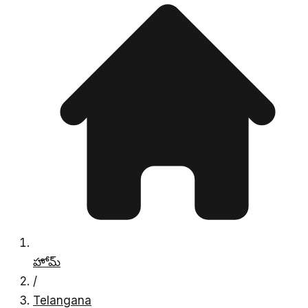
హోమ్
/
Telangana