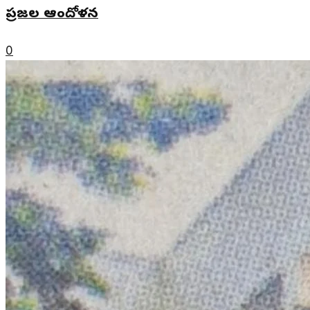
ప్రజల ఆందోళన
0