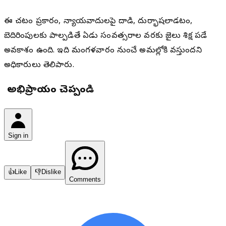
ఈ చట్టం ప్రకారం, న్యాయవాదులపై దాడి, దుర్భాషలాడటం,
బెదిరింపులకు పాల్పడితే ఏడు సంవత్సరాల వరకు జైలు శిక్ష పడే
అవకాశం ఉంది. ఇది మంగళవారం నుంచే అమల్లోకి వస్తుందని
అధికారులు తెలిపారు.
మీ అభిప్రాయం చెప్పండి
Sign in
👍
Like
👎
Dislike
Comments