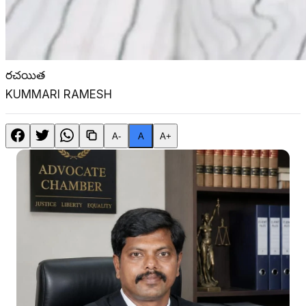
రచయిత
KUMMARI RAMESH
A-
A
A+