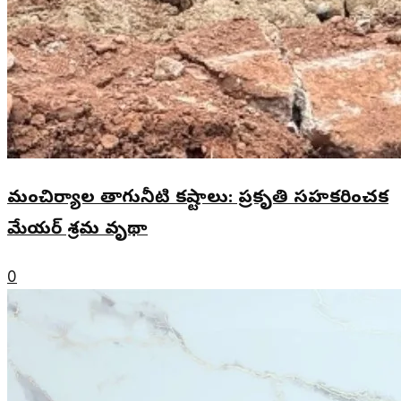
మంచిర్యాల తాగునీటి కష్టాలు: ప్రకృతి సహకరించక
మేయర్ శ్రమ వృథా
0