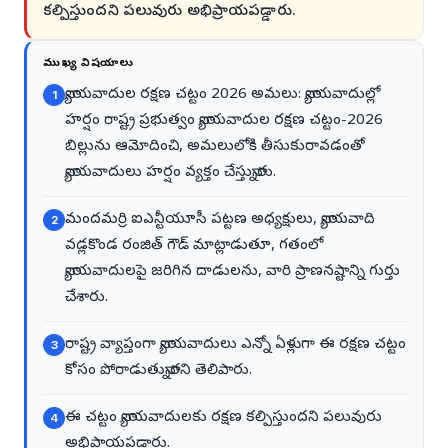
కల్పిస్తుందని పలువురు అభిప్రాయపడ్డారు.
ముఖ్య విషయాలు
న్యాయవాదుల రక్షణ చట్టం 2026 అమలు: న్యాయవాదుల్లో
1
హర్షం రాష్ట్ర ప్రభుత్వం న్యాయవాదుల రక్షణ చట్టం-2026
బిల్లును ఆమోదించి, అమలులోకి తీసుకురావడంతో
న్యాయవాదులు హర్షం వ్యక్తం చేస్తున్నారు.
మందమర్రి ఐఎన్టీయూసీ పట్టణ అధ్యక్షులు, న్యాయవాది
2
వడ్లకొండ రంజిత్ గౌడ్ మాట్లాడుతూ, గతంలో
న్యాయవాదులపై జరిగిన దాడులను, వారి ప్రాణనష్టాన్ని గుర్తు
చేశారు.
రాష్ట్ర వ్యాప్తంగా న్యాయవాదులు ఎన్నో ఏళ్లుగా ఈ రక్షణ చట్టం
3
కోసం పోరాడుతున్నారని తెలిపారు.
ఈ చట్టం న్యాయవాదులకు రక్షణ కల్పిస్తుందని పలువురు
4
అభిప్రాయపడ్డారు.