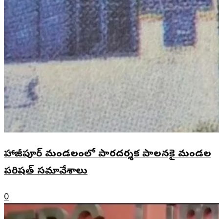
హాజీపూర్ మండలంలో పారదర్శక పాలనకై మండల
పరిషత్ సమావేశాలు
0