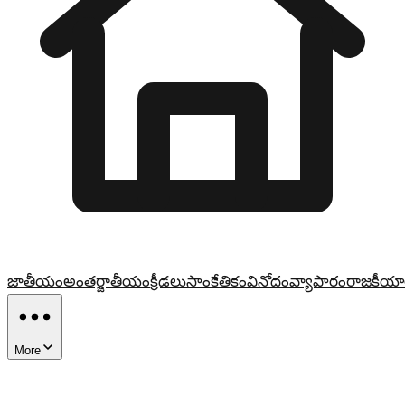
జాతీయం
అంతర్జాతీయం
క్రీడలు
సాంకేతికం
వినోదం
వ్యాపారం
రాజకీయా
More