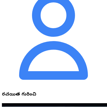
రచయిత గురించి