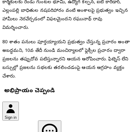
కార్మికులకు రెండు గుంటల భూమి, ఉద్యోగ కల్పన, ఐటీ కారిడార్,
ఎల్లంపల్లి బాధితుల నష్టపరిహారం వంటి అంశాలపై ప్రభుత్వం ఇచ్చిన
హామీలు నెరవేర్చడంలో విఫలమైందని రఘునాథ్ రావు
విమర్శించారు.
80 శాతం పనులు పూర్తయ్యాయని ప్రభుత్వం చేస్తున్న ప్రచారం అంతా
అబద్ధమని, 10వ తేదీ నుండి మంచిర్యాలలో ఫ్లెక్సీల ప్రచారం ద్వారా
ప్రజలను తప్పుదోవ పట్టిస్తున్నారని ఆయన ఆరోపించారు. ఫిట్నెస్ లేని
బస్సుల్లో ప్రజలను సభలకు తరలించడంపై ఆయన ఆగ్రహం వ్యక్తం
చేశారు.
మీ అభిప్రాయం చెప్పండి
Sign in