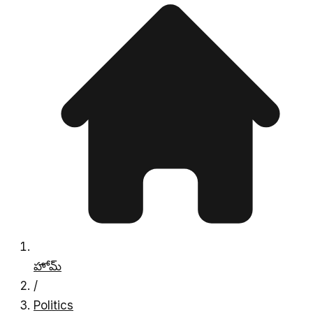
హోమ్
/
Politics