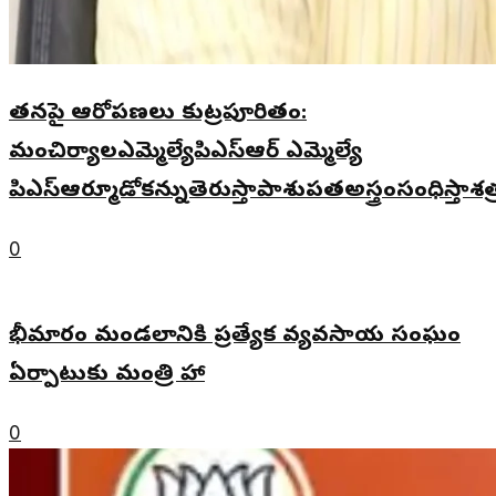
తనపై ఆరోపణలు కుట్రపూరితం:
మంచిర్యాలఎమ్మెల్యేపిఎస్ఆర్ ఎమ్మెల్యే
పిఎస్ఆర్మూడోకన్నుతెరుస్తాపాశుపతఅస్త్రంసంధిస్తాశ
0
భీమారం మండలానికి ప్రత్యేక వ్యవసాయ సంఘం
ఏర్పాటుకు మంత్రి హామీ
0