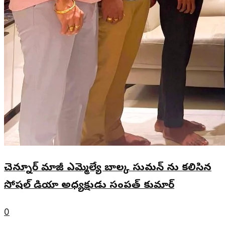
చెన్నూర్ మాజీ ఎమ్మెల్యే బాల్క సుమన్ ను కలిసిన
సోషల్ మీడియా అధ్యక్షుడు సంపత్ కుమార్
0