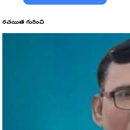
రచయిత గురించి