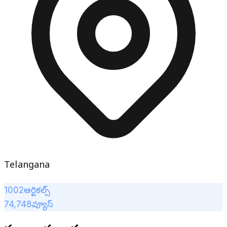
Telangana
1002
ఆర్టికల్స్
74,748
వ్యూస్