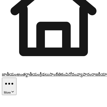
జాతీయం
అంతర్జాతీయం
క్రీడలు
సాంకేతికం
వినోదం
వ్యాపారం
రాజకీయా
More