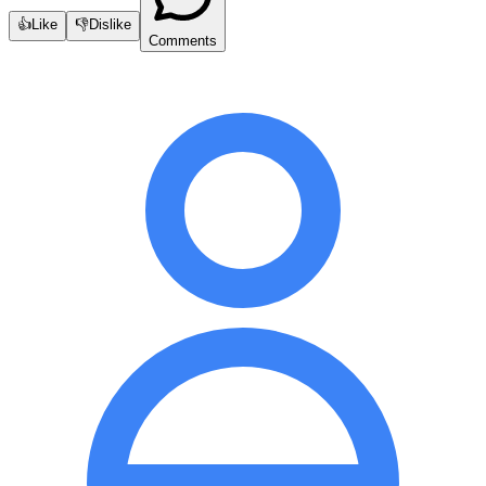
👍
Like
👎
Dislike
Comments