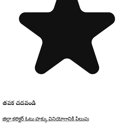
తప్పక చదవండి
జిల్లా కలెక్టర్ ఓటు హక్కు వినియోగానికి పిలుపు