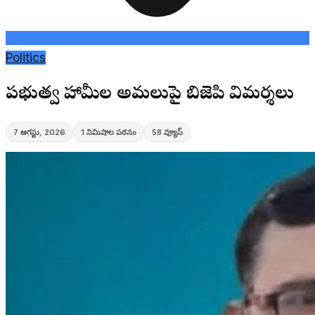
Politics
ప్రభుత్వ హామీల అమలుపై బిజెపి విమర్శలు
7 ఆగస్టు, 2026
1
నిమిషాల పఠనం
58
వ్యూస్