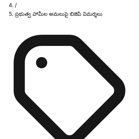
/
ప్రభుత్వ హామీల అమలుపై బిజెపి విమర్శలు