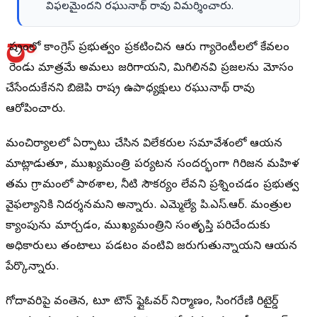
విఫలమైందని రఘునాథ్ రావు విమర్శించారు.
రా
ష్ట్రంలో కాంగ్రెస్ ప్రభుత్వం ప్రకటించిన ఆరు గ్యారెంటీలలో కేవలం
రెండు మాత్రమే అమలు జరిగాయని, మిగిలినవి ప్రజలను మోసం
చేసేందుకేనని బిజెపి రాష్ట్ర ఉపాధ్యక్షులు రఘునాథ్ రావు
ఆరోపించారు.
మంచిర్యాలలో ఏర్పాటు చేసిన విలేకరుల సమావేశంలో ఆయన
మాట్లాడుతూ, ముఖ్యమంత్రి పర్యటన సందర్భంగా గిరిజన మహిళ
తమ గ్రామంలో పాఠశాల, నీటి సౌకర్యం లేవని ప్రశ్నించడం ప్రభుత్వ
వైఫల్యానికి నిదర్శనమని అన్నారు. ఎమ్మెల్యే పి.ఎస్.ఆర్. మంత్రుల
క్యాంపును మార్చడం, ముఖ్యమంత్రిని సంతృప్తి పరిచేందుకు
అధికారులు తంటాలు పడటం వంటివి జరుగుతున్నాయని ఆయన
పేర్కొన్నారు.
గోదావరిపై వంతెన, టూ టౌన్ ఫ్లైఓవర్ నిర్మాణం, సింగరేణి రిటైర్డ్