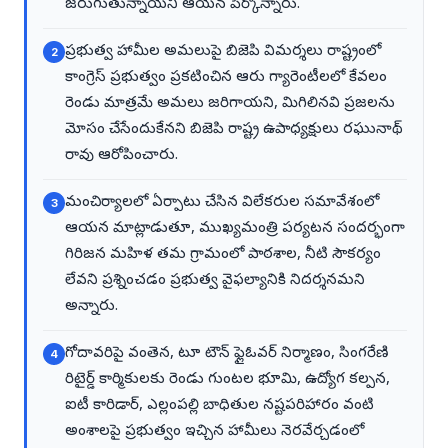
జరుగుతున్నాయని ఆయన పేర్కొన్నారు.
ప్రభుత్వ హామీల అమలుపై బిజెపి విమర్శలు రాష్ట్రంలో
2
కాంగ్రెస్ ప్రభుత్వం ప్రకటించిన ఆరు గ్యారెంటీలలో కేవలం
రెండు మాత్రమే అమలు జరిగాయని, మిగిలినవి ప్రజలను
మోసం చేసేందుకేనని బిజెపి రాష్ట్ర ఉపాధ్యక్షులు రఘునాథ్
రావు ఆరోపించారు.
మంచిర్యాలలో ఏర్పాటు చేసిన విలేకరుల సమావేశంలో
3
ఆయన మాట్లాడుతూ, ముఖ్యమంత్రి పర్యటన సందర్భంగా
గిరిజన మహిళ తమ గ్రామంలో పాఠశాల, నీటి సౌకర్యం
లేవని ప్రశ్నించడం ప్రభుత్వ వైఫల్యానికి నిదర్శనమని
అన్నారు.
గోదావరిపై వంతెన, టూ టౌన్ ఫ్లైఓవర్ నిర్మాణం, సింగరేణి
4
రిటైర్డ్ కార్మికులకు రెండు గుంటల భూమి, ఉద్యోగ కల్పన,
ఐటీ కారిడార్, ఎల్లంపల్లి బాధితుల నష్టపరిహారం వంటి
అంశాలపై ప్రభుత్వం ఇచ్చిన హామీలు నెరవేర్చడంలో