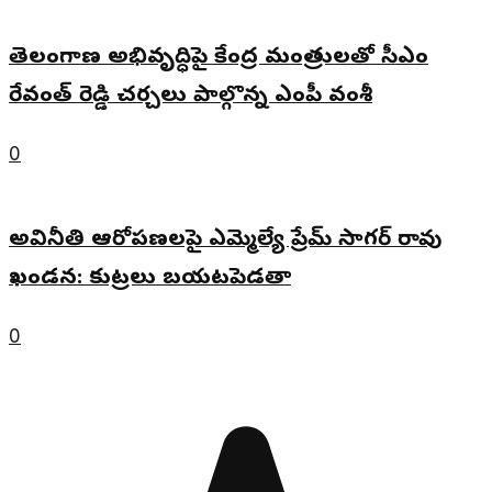
తెలంగాణ అభివృద్ధిపై కేంద్ర మంత్రులతో సీఎం
రేవంత్ రెడ్డి చర్చలు పాల్గొన్న ఎంపీ వంశీ
0
అవినీతి ఆరోపణలపై ఎమ్మెల్యే ప్రేమ్ సాగర్ రావు
ఖండన: కుట్రలు బయటపెడతా
0