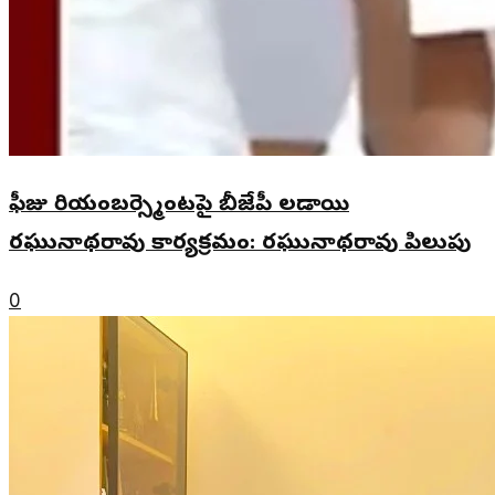
ఫీజు రియంబర్స్మెంటపై బీజేపీ లడాయి
రఘునాథరావు కార్యక్రమం: రఘునాథరావు పిలుపు
0