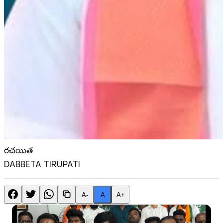
రచయిత
DABBETA TIRUPATI
A-
A
A+