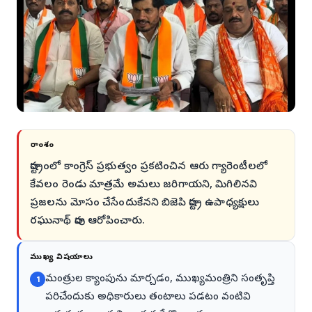
సారాంశం
రాష్ట్రంలో కాంగ్రెస్ ప్రభుత్వం ప్రకటించిన ఆరు గ్యారెంటీలలో
కేవలం రెండు మాత్రమే అమలు జరిగాయని, మిగిలినవి
ప్రజలను మోసం చేసేందుకేనని బిజెపి రాష్ట్ర ఉపాధ్యక్షులు
రఘునాథ్ రావు ఆరోపించారు.
ముఖ్య విషయాలు
మంత్రుల క్యాంపును మార్చడం, ముఖ్యమంత్రిని సంతృప్తి
1
పరిచేందుకు అధికారులు తంటాలు పడటం వంటివి