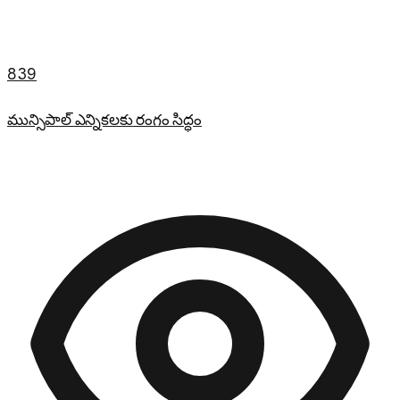
839
మున్సిపాల్ ఎన్నికలకు రంగం సిద్ధం