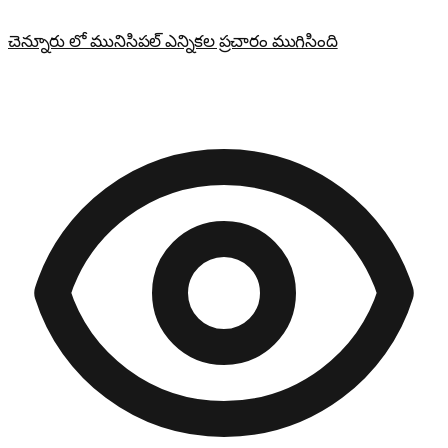
చెన్నూరు లో మునిసిపల్ ఎన్నికల ప్రచారం ముగిసింది