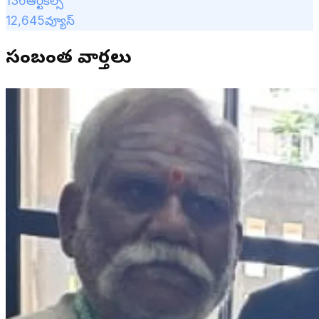
136
ఆర్టికల్స్
12,645
వ్యూస్
సంబంధిత వార్తలు