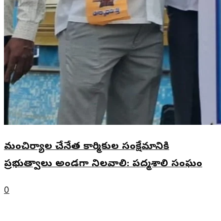
మంచిర్యాల చేనేత కార్మికుల సంక్షేమానికి
ప్రభుత్వాలు అండగా నిలవాలి: పద్మశాలి సంఘం
0