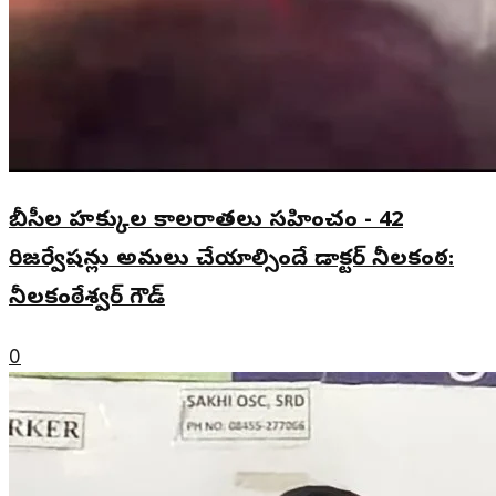
బీసీల హక్కుల కాలరాతలు సహించం - 42
రిజర్వేషన్లు అమలు చేయాల్సిందే డాక్టర్ నీలకంఠ:
నీలకంఠేశ్వర్ గౌడ్
0