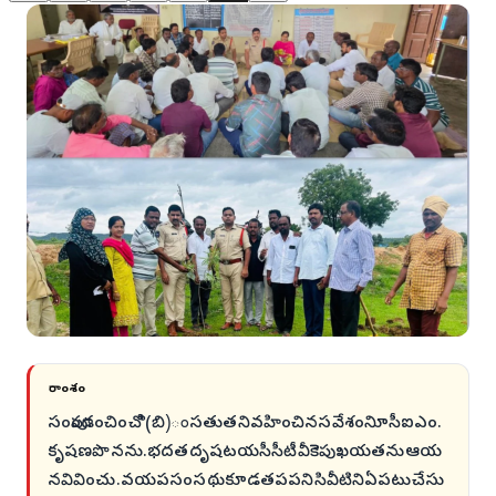
సారాంశం
సంపూండంచించొి(బి)ంసతుతనివహించినసవేశంనిూసీఐఎం.
కృషణపొనను.భదతదృషటయసీసీటీవీకెెపుఖయతనుఆయ
నవివించు.వయపసంసథుకూడతపపనిసివీటినిఏపటుచేసు