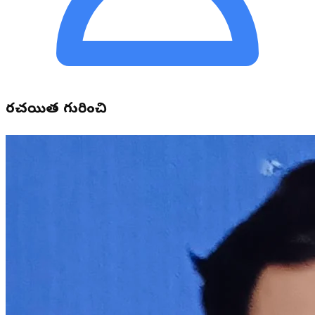
రచయిత గురించి