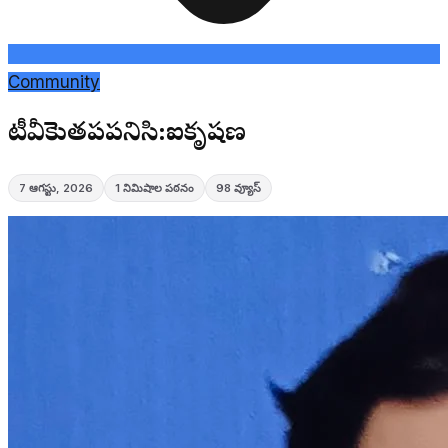
Community
సీసీటీవీకెెుతపపనిసి:సీఐకృషణ
7 ఆగస్టు, 2026
1
నిమిషాల పఠనం
98
వ్యూస్