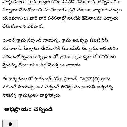
మాట్లాడుతూ, గ్రామ భద్రత కోసం సీసీటీవీ కెమెరాలను తప్పనిసరిగా
ఏర్పాటు చేసుకోవాలని సూచించారు. ప్రతి దుకాణ, వ్యాపార సంస్థల
యజమానులు వారి వారి పరిసరాల్లో సీసీటీవీ కెమెరాలను ఏర్పాటు
చేసుకోవాలని తెలిపారు.
వెంటనే గ్రామ సర్పంచ్ సాయన్న, గ్రామ అభివృద్ధి కమిటీ సీసీ
కెమెరాలను ఏర్పాటు చేయడానికి ముందుకు వచ్చారు. అనంతరం
వనమహోత్సవం కార్యక్రమంలో భాగంగా గ్రామస్తులతో కలిసి అరె
మైసమ్మ దేవాలయం వద్ద మొక్కలు నాటారు.
ఈ కార్యక్రమంలో సారంగాపూర్ ఎస్ఐ శ్రీకాంత్, చించొలి(బి) గ్రామ
సర్పంచ్ సాయన్న, ఉప సర్పంచ్ పోశెట్టి, పంచాయతీ కార్యదర్శి
సౌజన్య, గ్రామస్తులు పాల్గొన్నారు.
మీ అభిప్రాయం చెప్పండి