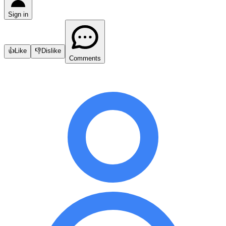
Sign in
👍
Like
👎
Dislike
Comments