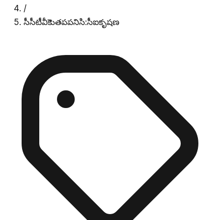
/
సీసీటీవీకెెుతపపనిసి:సీఐకృషణ