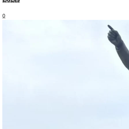
పంపిణీ
0