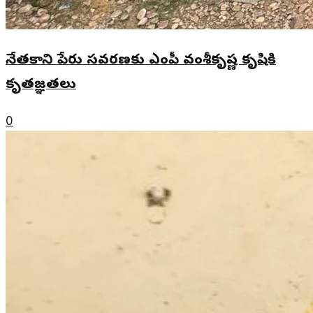
నేతకాని పేరు సవరణకు ఎంపీ వంశీకృష్ణ కృషికి
కృతజ్ఞతలు
0