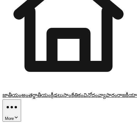
జాతీయం
అంతర్జాతీయం
క్రీడలు
సాంకేతికం
వినోదం
వ్యాపారం
రాజకీయా
More