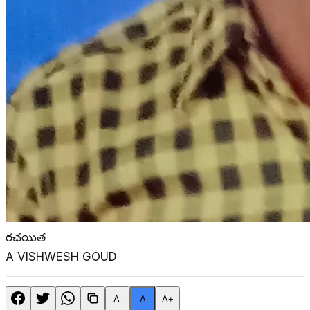
రచయిత
A VISHWESH GOUD
A-
A
A+