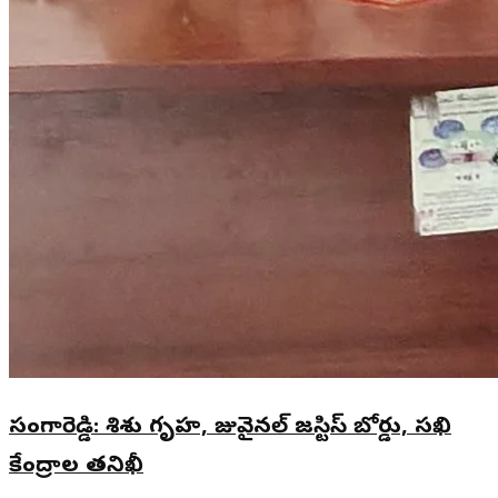
సంగారెడ్డి: శిశు గృహ, జువైనల్ జస్టిస్ బోర్డు, సఖి
కేంద్రాల తనిఖీ