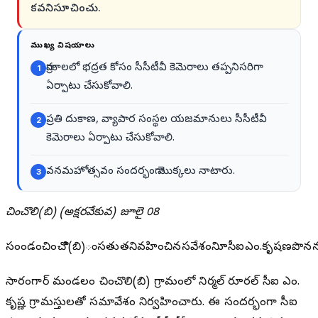
కవనిసూచించు.
ముఖ్య విషయాలు
గ్రామాలలో భద్రత కోసం సీసీటీవీ కెమెరాలు తప్పనిసరిగా
1
ఏర్పాటు చేసుకోవాలి.
ప్రతి దుకాణ, వ్యాపార సంస్థల యజమానులు సీసీటీవీ
2
కెమెరాలు ఏర్పాటు చేసుకోవాలి.
వనమహోత్సవం సందర్భంగా మొక్కలు నాటారు.
3
చించొలి(బి) (అక్షరవేకువ) జూలై 08
సంపూండంచించొి(బి)ంసతుతనివహించినసవేశంనిూసీఐఎం.కృషణప
సారంగాపూర్ మండలం చించొలి(బి) గ్రామంలో నిర్మల్ రూరల్ సీఐ ఎం.
కృష్ణ గ్రామస్తులతో సమావేశం నిర్వహించారు. ఈ సందర్భంగా సీఐ