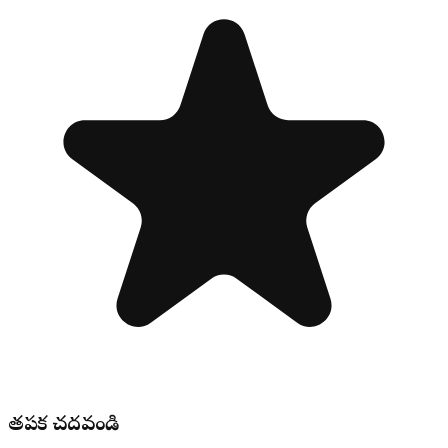
తప్పక చదవండి