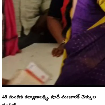
48 మందికి కల్యాణలక్ష్మి, షాదీ ముబారక్ చెక్కుల