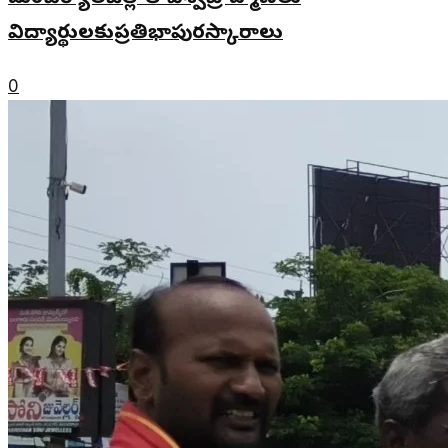
విద్యార్థులకుప్రతిభాపురస్కారాలు
0