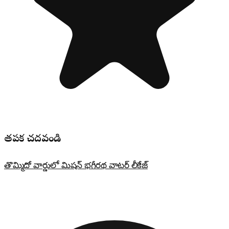
తప్పక చదవండి
తొమ్మిదో వార్డులో మిషన్ భగీరథ వాటర్ లీకేజ్