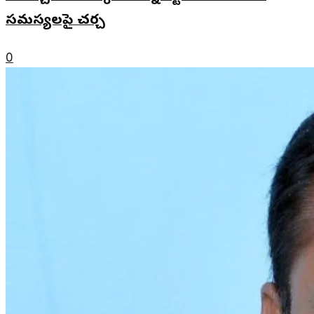
సమస్యలపై చర్చ
0