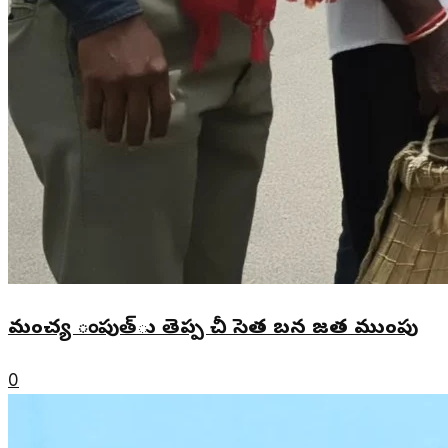
మంచ్య ంపుత్ు తెప్ప చీ సెత బన జత ముంపు
0