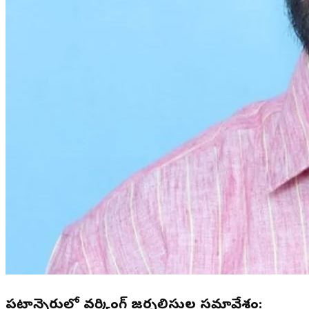
పటాన్చెరులో వర్కింగ్ జర్నలిస్టుల సమావేశం: