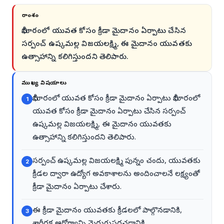
సారాంశం
భీమారంలో యువత కోసం క్రీడా మైదానం ఏర్పాటు చేసిన
సర్పంచ్ ఉష్కమల్ల విజయలక్ష్మి, ఈ మైదానం యువతకు
ఉత్సాహాన్ని కలిగిస్తుందని తెలిపారు.
ముఖ్య విషయాలు
భీమారంలో యువత కోసం క్రీడా మైదానం ఏర్పాటు భీమారంలో
1
యువత కోసం క్రీడా మైదానం ఏర్పాటు చేసిన సర్పంచ్
ఉష్కమల్ల విజయలక్ష్మి, ఈ మైదానం యువతకు
ఉత్సాహాన్ని కలిగిస్తుందని తెలిపారు.
సర్పంచ్ ఉష్కమల్ల విజయలక్ష్మి పున్నం చందు, యువతకు
2
క్రీడల ద్వారా ఉద్యోగ అవకాశాలను అందించాలనే లక్ష్యంతో
క్రీడా మైదానం ఏర్పాటు చేశారు.
ఈ క్రీడా మైదానం యువతకు క్రీడలలో పాల్గొనడానికి,
3