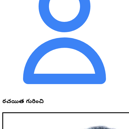
రచయిత గురించి