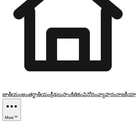
జాతీయం
అంతర్జాతీయం
క్రీడలు
సాంకేతికం
వినోదం
వ్యాపారం
రాజకీయా
More