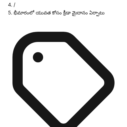
/
భీమారంలో యువత కోసం క్రీడా మైదానం ఏర్పాటు