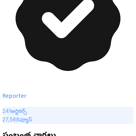
Reporter
241
ఆర్టికల్స్
27,568
వ్యూస్