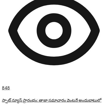
848
స్పాట్ న్యూస్ ప్రారంభం: తాజా సమాచారం వెంటనే అందుబాటులో