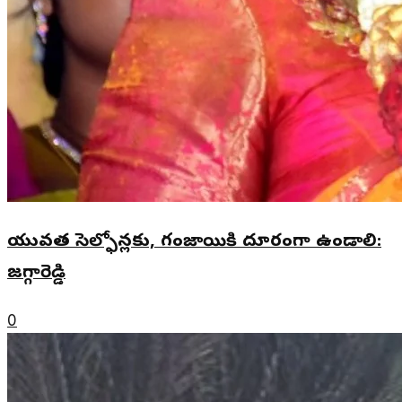
యువత సెల్ఫోన్లకు, గంజాయికి దూరంగా ఉండాలి:
జగ్గారెడ్డి
0