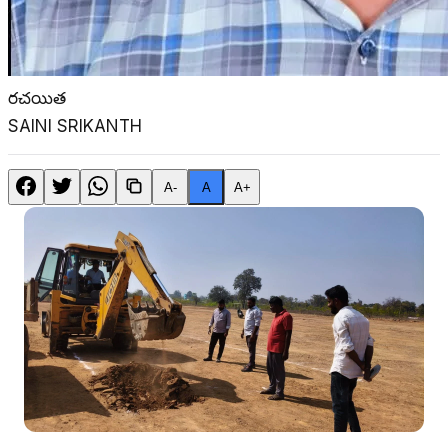
రచయిత
SAINI SRIKANTH
A-
A
A+