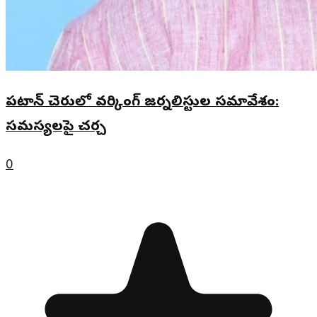
పటాన్ చెరులో వర్కింగ్ జర్నలిస్టుల సమావేశం:
సమస్యలపై చర్చ
0