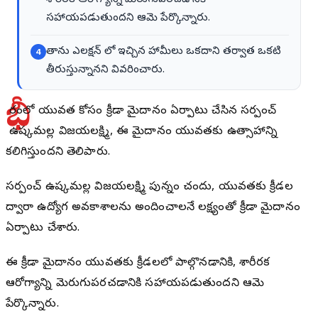
శారీరక ఆరోగ్యాన్ని మెరుగుపరచడానికి
సహాయపడుతుందని ఆమె పేర్కొన్నారు.
తాను ఎలక్షన్ లో ఇచ్చిన హామీలు ఒకదాని తర్వాత ఒకటి
4
తీరుస్తున్నానని వివరించారు.
భీ
మారంలో యువత కోసం క్రీడా మైదానం ఏర్పాటు చేసిన సర్పంచ్
ఉష్కమల్ల విజయలక్ష్మి, ఈ మైదానం యువతకు ఉత్సాహాన్ని
కలిగిస్తుందని తెలిపారు.
సర్పంచ్ ఉష్కమల్ల విజయలక్ష్మి పున్నం చందు, యువతకు క్రీడల
ద్వారా ఉద్యోగ అవకాశాలను అందించాలనే లక్ష్యంతో క్రీడా మైదానం
ఏర్పాటు చేశారు.
ఈ క్రీడా మైదానం యువతకు క్రీడలలో పాల్గొనడానికి, శారీరక
ఆరోగ్యాన్ని మెరుగుపరచడానికి సహాయపడుతుందని ఆమె
పేర్కొన్నారు.