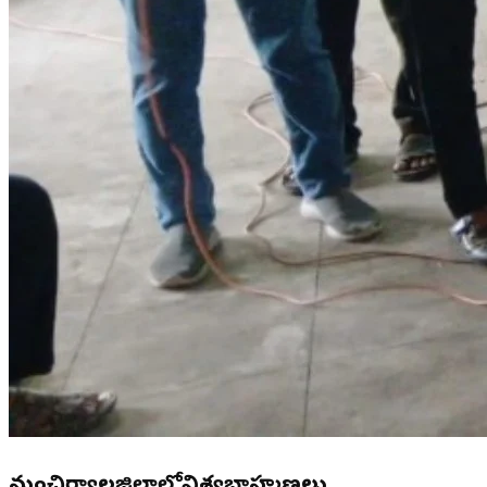
మంచిర్యాలజిల్లాలోవిశ్వబ్రాహ్మణలు