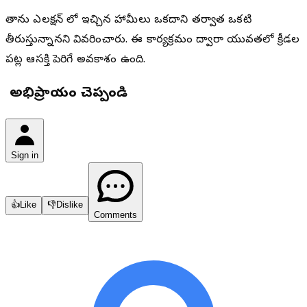
తాను ఎలక్షన్ లో ఇచ్చిన హామీలు ఒకదాని తర్వాత ఒకటి
తీరుస్తున్నానని వివరించారు. ఈ కార్యక్రమం ద్వారా యువతలో క్రీడల
పట్ల ఆసక్తి పెరిగే అవకాశం ఉంది.
మీ అభిప్రాయం చెప్పండి
Sign in
👍
Like
👎
Dislike
Comments