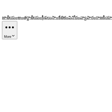
జాతీయం
అంతర్జాతీయం
క్రీడలు
సాంకేతికం
వినోదం
వ్యాపారం
రాజకీయా
More