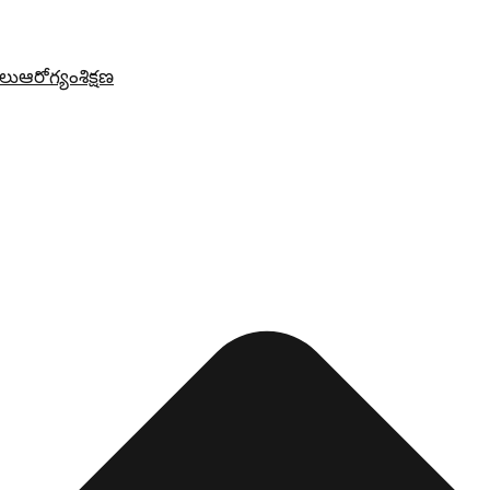
లు
ఆరోగ్యం
శిక్షణ