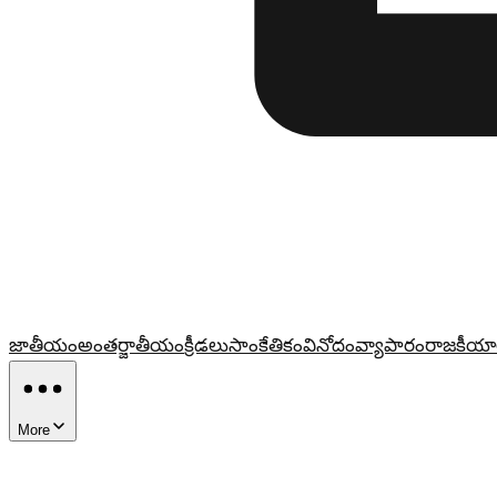
జాతీయం
అంతర్జాతీయం
క్రీడలు
సాంకేతికం
వినోదం
వ్యాపారం
రాజకీయా
More