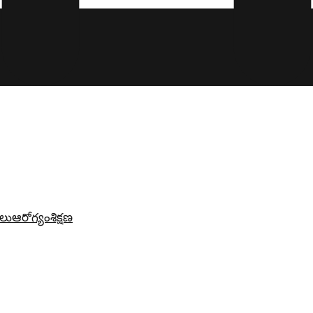
లు
ఆరోగ్యం
శిక్షణ