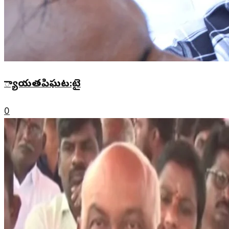
్యాయతపిఘట:టై
0