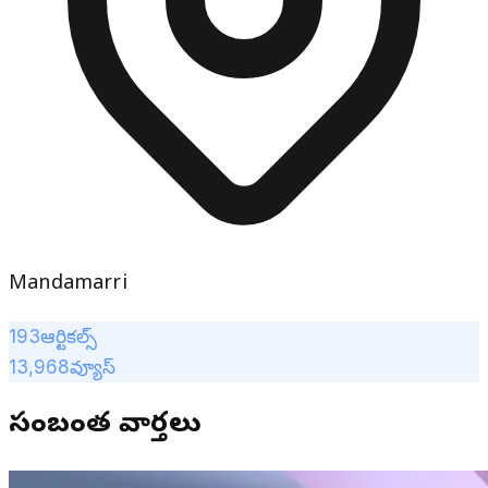
Mandamarri
193
ఆర్టికల్స్
13,968
వ్యూస్
సంబంధిత వార్తలు