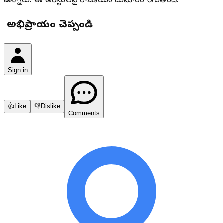
ఉన్నారు. ఈ అరెస్టులపై రాజకీయంగా దుమారం రేగుతోంది.
మీ అభిప్రాయం చెప్పండి
Sign in
👍
Like
👎
Dislike
Comments