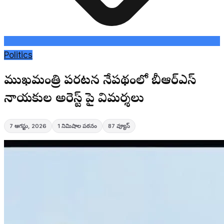
Politics
ముఖ్యమంత్రి పర్యటన నేపథ్యంలో బీఆర్ఎస్
నాయకుల అరెస్ట్ పై విమర్శలు
7 ఆగస్టు, 2026
1
నిమిషాల పఠనం
87
వ్యూస్