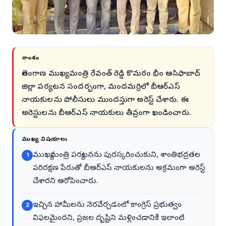
సారాంశం
తెలంగాణ ముఖ్యమంత్రి రేవంత్ రెడ్డి కొమరం భీం ఆసిఫాబాద్
జిల్లా పర్యటన సందర్భంగా, మందమర్రిలో బీఆర్ఎస్
నాయకులను పోలీసులు ముందస్తుగా అరెస్ట్ చేశారు. ఈ
అరెస్టులను బీఆర్ఎస్ నాయకులు తీవ్రంగా ఖండించారు.
ముఖ్య విషయాలు
ముఖ్యమంత్రి పర్యటనను పురస్కరించుకుని, శాంతిభద్రతల
1
పరిరక్షణ పేరుతో బీఆర్ఎస్ నాయకులను అక్రమంగా అరెస్ట్
చేశారని ఆరోపించారు.
ఇచ్చిన హామీలను నెరవేర్చడంలో కాంగ్రెస్ ప్రభుత్వం
2
విఫలమైందని, ప్రజల దృష్టిని మళ్లించడానికే ఇలాంటి