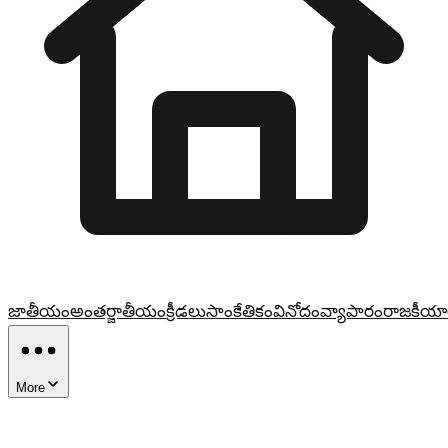
జాతీయం
అంతర్జాతీయం
క్రీడలు
సాంకేతికం
వినోదం
వ్యాపారం
రాజకీయా
More