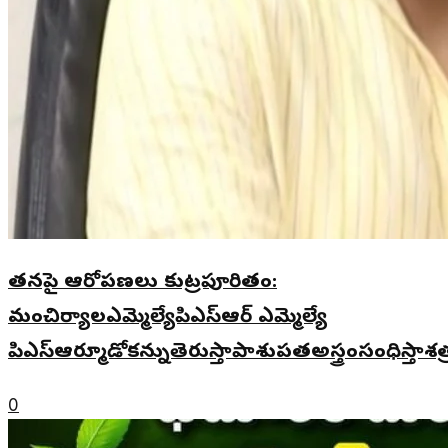
తనపై ఆరోపణలు కుట్రపూరితం:
మంచిర్యాలఎమ్మెల్యేపిఎస్ఆర్ ఎమ్మెల్యే
పిఎస్ఆర్మూడోకన్నుతెరుస్తాపాశుపతఅస్త్రంసంధిస్తాశ
0