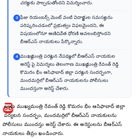
చర్యలకు పాల్పడుతోందని విమర్శించారు.
ఫీజు రియంబర్స్ మెంట్ వంటి విద్యార్థుల సమస్యలను
3
పరిష్కరించడంలో ప్రభుత్వం విఫలమైందని, ఈ
విషయంలోనూ అణిచివేత ధోరణి అవలంబిస్తోందని
బీఆర్ఎస్ నాయకులు పేర్కొన్నారు.
ముఖ్యమంత్రి పర్యటన నేపథ్యంలో బీఆర్ఎస్ నాయకుల
4
అరెస్ట్ పై విమర్శలు తెలంగాణ ముఖ్యమంత్రి రేవంత్ రెడ్డి
కొమరం భీం ఆసిఫాబాద్ జిల్లా పర్యటన సందర్భంగా,
మందమర్రిలో బీఆర్ఎస్ నాయకులను పోలీసులు
ముందస్తుగా అరెస్ట్ చేశారు.
తె
లంగాణ ముఖ్యమంత్రి రేవంత్ రెడ్డి కొమరం భీం ఆసిఫాబాద్ జిల్లా
పర్యటన సందర్భంగా, మందమర్రిలో బీఆర్ఎస్ నాయకులను
పోలీసులు ముందస్తుగా అరెస్ట్ చేశారు. ఈ అరెస్టులను బీఆర్ఎస్
నాయకులు తీవ్రంగా ఖండించారు.