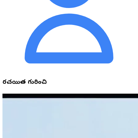
రచయిత గురించి