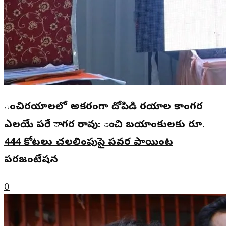
ంచిరయాలలో అకరంగా దోపిడి రయాల కాంగర
ఎలయే పరే ాగర రావు: ంచి బయాంకులకు రూ.
444 కోటలు చలలింపుపై పవర పాయింట
పరజంటేషన
0