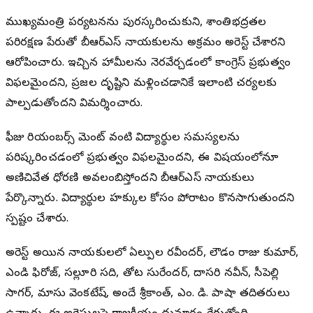
ముఖ్యమంత్రి పర్యటనను పురస్కరించుకుని, శాంతిభద్రతల
పరిరక్షణ పేరుతో బీఆర్ఎస్ నాయకులను అక్రమంగా అరెస్ట్ చేశారని
ఆరోపించారు. ఇచ్చిన హామీలను నెరవేర్చడంలో కాంగ్రెస్ ప్రభుత్వం
విఫలమైందని, ప్రజల దృష్టిని మళ్లించడానికే ఇలాంటి చర్యలకు
పాల్పడుతోందని విమర్శించారు.
ఫీజు రియంబర్స్ మెంట్ వంటి విద్యార్థుల సమస్యలను
పరిష్కరించడంలో ప్రభుత్వం విఫలమైందని, ఈ విషయంలోనూ
అణిచివేత ధోరణి అవలంబిస్తోందని బీఆర్ఎస్ నాయకులు
పేర్కొన్నారు. విద్యార్థుల హక్కుల కోసం పోరాటం కొనసాగుతుందని
స్పష్టం చేశారు.
అరెస్ట్ అయిన నాయకులలో ఏల్పుల రవీందర్, లౌడం రాజు కుమార్,
ఎండి ఫిరోజ్, సల్లూరి సది, తోట సురేందర్, దాసరి నవీన్, సీపెల్లి
సాగర్, మాసు వెంకటేష్, అందే శ్రీకాంత్, ఎం. డి. పాషా తదితరులు