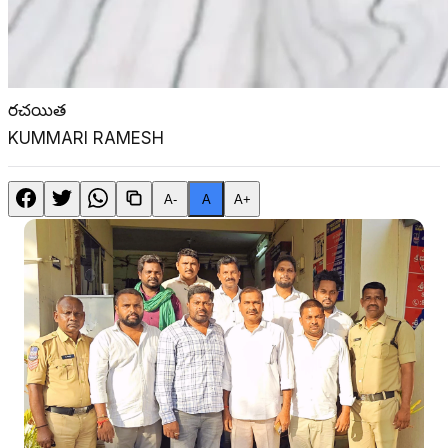
రచయిత
KUMMARI RAMESH
A-
A
A+