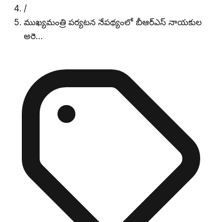
/
ముఖ్యమంత్రి పర్యటన నేపథ్యంలో బీఆర్ఎస్ నాయకుల
అరె…