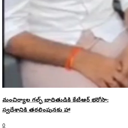
మంచిర్యాల గల్ఫ్ బాధితుడికి కేటీఆర్ భరోసా:
స్వదేశానికి తరలింపునకు హామీ
0