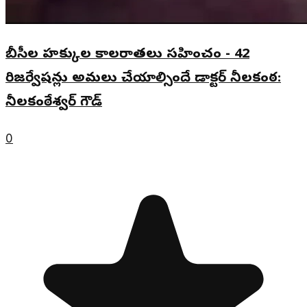
బీసీల హక్కుల కాలరాతలు సహించం - 42
రిజర్వేషన్లు అమలు చేయాల్సిందే డాక్టర్ నీలకంఠ:
నీలకంఠేశ్వర్ గౌడ్
0