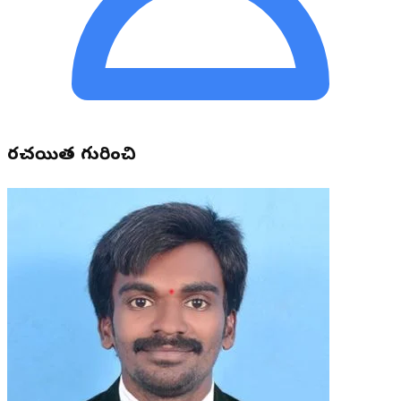
రచయిత గురించి