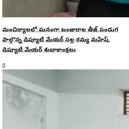
మంచిర్యాలలో ఘనంగా బంజారాల తీజ్ పండుగ
పాల్గొన్న డిప్యూటీ మేయర్ సల్ల రమ్య మహేష్,
డిప్యూటీ మేయర్ శుభాకాంక్షలు
0