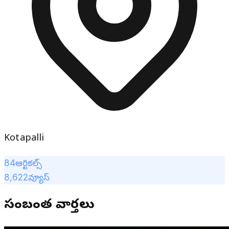
Kotapalli
84
ఆర్టికల్స్
8,622
వ్యూస్
సంబంధిత వార్తలు