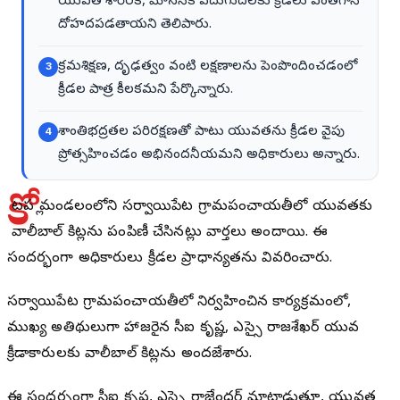
యువత శారీరక, మానసిక ఎదుగుదలకు క్రీడలు ఎంతగానో
దోహదపడతాయని తెలిపారు.
క్రమశిక్షణ, దృఢత్వం వంటి లక్షణాలను పెంపొందించడంలో
3
క్రీడల పాత్ర కీలకమని పేర్కొన్నారు.
శాంతిభద్రతల పరిరక్షణతో పాటు యువతను క్రీడల వైపు
4
ప్రోత్సహించడం అభినందనీయమని అధికారులు అన్నారు.
కో
టపల్లి మండలంలోని సర్వాయిపేట గ్రామపంచాయతీలో యువతకు
వాలీబాల్ కిట్లను పంపిణీ చేసినట్లు వార్తలు అందాయి. ఈ
సందర్భంగా అధికారులు క్రీడల ప్రాధాన్యతను వివరించారు.
సర్వాయిపేట గ్రామపంచాయతీలో నిర్వహించిన కార్యక్రమంలో,
ముఖ్య అతిథులుగా హాజరైన సీఐ కృష్ణ, ఎస్సై రాజశేఖర్ యువ
క్రీడాకారులకు వాలీబాల్ కిట్లను అందజేశారు.
ఈ సందర్భంగా సీఐ కృష్ణ, ఎస్సై రాజేందర్ మాట్లాడుతూ, యువత