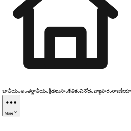
జాతీయం
అంతర్జాతీయం
క్రీడలు
సాంకేతికం
వినోదం
వ్యాపారం
రాజకీయా
More