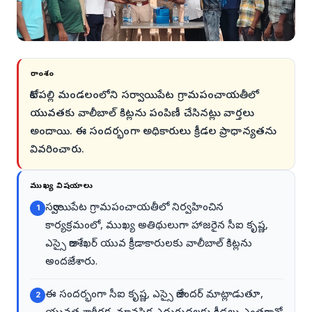
సారాంశం
కోటపల్లి మండలంలోని సర్వాయిపేట గ్రామపంచాయతీలో
యువతకు వాలీబాల్ కిట్లను పంపిణీ చేసినట్లు వార్తలు
అందాయి. ఈ సందర్భంగా అధికారులు క్రీడల ప్రాధాన్యతను
వివరించారు.
ముఖ్య విషయాలు
సర్వాయిపేట గ్రామపంచాయతీలో నిర్వహించిన
1
కార్యక్రమంలో, ముఖ్య అతిథులుగా హాజరైన సీఐ కృష్ణ,
ఎస్సై రాజశేఖర్ యువ క్రీడాకారులకు వాలీబాల్ కిట్లను
అందజేశారు.
ఈ సందర్భంగా సీఐ కృష్ణ, ఎస్సై రాజేందర్ మాట్లాడుతూ,
2