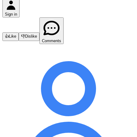
Sign in
👍
Like
👎
Dislike
Comments