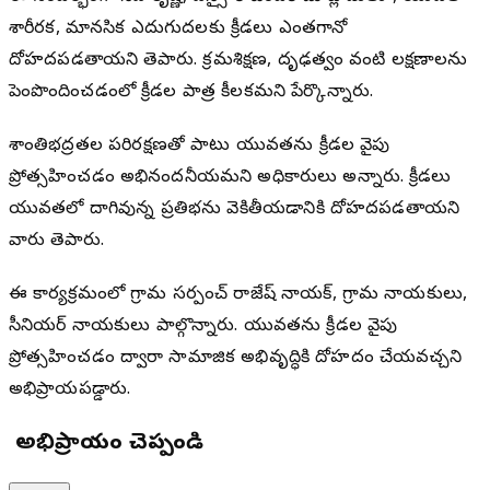
శారీరక, మానసిక ఎదుగుదలకు క్రీడలు ఎంతగానో
దోహదపడతాయని తెలిపారు. క్రమశిక్షణ, దృఢత్వం వంటి లక్షణాలను
పెంపొందించడంలో క్రీడల పాత్ర కీలకమని పేర్కొన్నారు.
శాంతిభద్రతల పరిరక్షణతో పాటు యువతను క్రీడల వైపు
ప్రోత్సహించడం అభినందనీయమని అధికారులు అన్నారు. క్రీడలు
యువతలో దాగివున్న ప్రతిభను వెలికితీయడానికి దోహదపడతాయని
వారు తెలిపారు.
ఈ కార్యక్రమంలో గ్రామ సర్పంచ్ రాజేష్ నాయక్, గ్రామ నాయకులు,
సీనియర్ నాయకులు పాల్గొన్నారు. యువతను క్రీడల వైపు
ప్రోత్సహించడం ద్వారా సామాజిక అభివృద్ధికి దోహదం చేయవచ్చని
అభిప్రాయపడ్డారు.
మీ అభిప్రాయం చెప్పండి