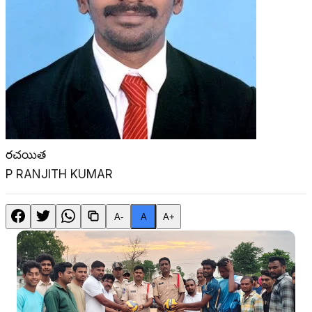
రచయిత
P RANJITH KUMAR
A-
A
A+