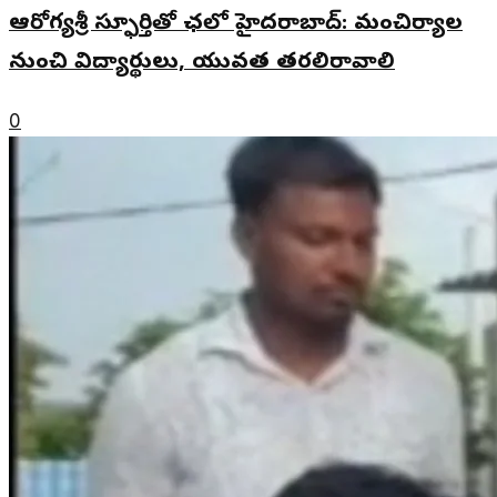
ఆరోగ్యశ్రీ స్ఫూర్తితో ఛలో హైదరాబాద్: మంచిర్యాల
నుంచి విద్యార్థులు, యువత తరలిరావాలి
0