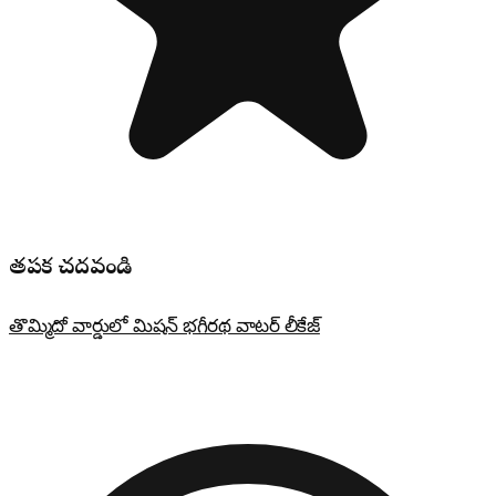
తప్పక చదవండి
తొమ్మిదో వార్డులో మిషన్ భగీరథ వాటర్ లీకేజ్