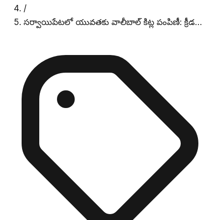
/
సర్వాయిపేటలో యువతకు వాలీబాల్ కిట్ల పంపిణీ: క్రీడ…