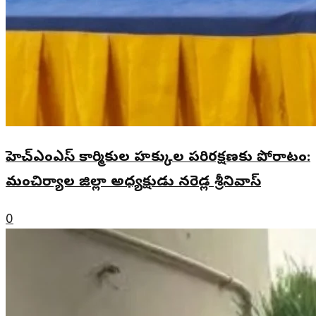
హెచ్ఎంఎస్ కార్మికుల హక్కుల పరిరక్షణకు పోరాటం:
మంచిర్యాల జిల్లా అధ్యక్షుడు నరెడ్ల శ్రీనివాస్
0