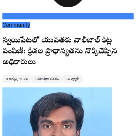
Community
సర్వాయిపేటలో యువతకు వాలీబాల్ కిట్ల
పంపిణీ: క్రీడల ప్రాధాన్యతను నొక్కిచెప్పిన
అధికారులు
8 ఆగస్టు, 2026
1
నిమిషాల పఠనం
56
వ్యూస్